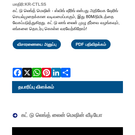
மாதிரி:KR-CTLSS
கட் டு லெங்த் மெஷின் - ஸ்விங் ஷீரிங் என்பது அதிவேக ஷேரிங்
செயல்முறைக்கான வடிவமைப்பாகும், இது 80M/நிமிடத்தை
வேகப்படுத்துகிறது. கட் டு லாங் லைன் முழு தீர்வை வழங்கவும்,
எங்களை தொடர்பு கொள்ள வரவேற்கிறோம்!
Facebook
X
WhatsAp
Pinterest
LinkedI
Share
விசாரணையை அனுப்பு
PDF பதிவிறக்கம்
தயாரிப்பு விளக்கம்
கட் டு லெங்த் லைன் மெஷின் வீடியோ