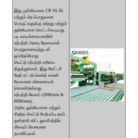
இது முக்கியமாக CR SS AL
மற்றும் பிற பொதுவான
பொருட்களுக்கு ஏற்றது மற்றும்
துல்லியமாக வெட்டக்கூடியது
படி
வாடிக்கையாளரின்
உற்பத்தி அளவு தேவைகள்.
பொதுவானவற்றுடன்
ஒப்பிடும்போது
வெட்டு உற்பத்தி வரியை
நிறுத்துங்கள், இது
ரோட்டரி
ஷேர் கட்-டு-லெங்த் லைன்
வேகமான விளைவைக்
கொண்டுள்ளது
உற்பத்தி
வேகம் (20M/min &
80M/min),
அதிக
துல்லியமான மற்றும்
சிறந்த வெட்டு மேற்பரப்பு தரம்.
ஒன்றாகி விட்டது
சமீபத்தில்
மிகவும் பிரபலமான
தயாரிப்புகள்.