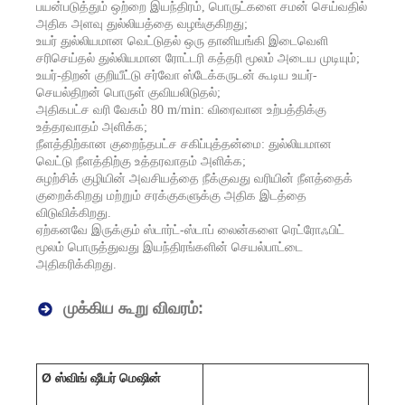
பயன்படுத்தும் ஒற்றை இயந்திரம், பொருட்களை சமன் செய்வதில்
அதிக அளவு துல்லியத்தை வழங்குகிறது;
உயர் துல்லியமான வெட்டுதல் ஒரு தானியங்கி இடைவெளி
சரிசெய்தல் துல்லியமான ரோட்டரி கத்தரி மூலம் அடைய முடியும்;
உயர்-திறன் குறியீட்டு சர்வோ ஸ்டேக்கருடன் கூடிய உயர்-
செயல்திறன் பொருள் குவியலிடுதல்;
அதிகபட்ச வரி வேகம் 80 m/min: விரைவான உற்பத்திக்கு
உத்தரவாதம் அளிக்க;
நீளத்திற்கான குறைந்தபட்ச சகிப்புத்தன்மை: துல்லியமான
வெட்டு நீளத்திற்கு உத்தரவாதம் அளிக்க;
சுழற்சிக் குழியின் அவசியத்தை நீக்குவது வரியின் நீளத்தைக்
குறைக்கிறது மற்றும் சரக்குகளுக்கு அதிக இடத்தை
விடுவிக்கிறது.
ஏற்கனவே இருக்கும் ஸ்டார்ட்-ஸ்டாப் லைன்களை ரெட்ரோஃபிட்
மூலம் பொருத்துவது இயந்திரங்களின் செயல்பாட்டை
அதிகரிக்கிறது.
முக்கிய கூறு விவரம்:
Ø ஸ்விங் ஷீயர் மெஷின்