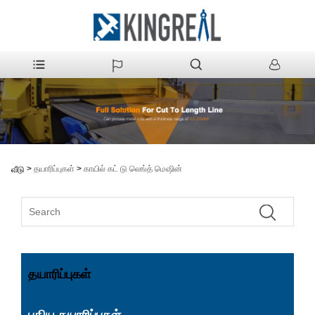
>
தயாரிப்புகள்
>
காயில் கட் டு லெங்த் மெஷின்
வீடு
தயாரிப்புகள்