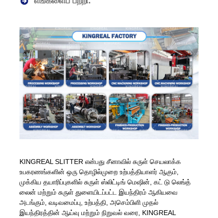
எங்களைப் பற்றி:
KINGREAL SLITTER என்பது சீனாவில் சுருள் செயலாக்க
உபகரணங்களின் ஒரு தொழில்முறை உற்பத்தியாளர் ஆகும்,
முக்கிய தயாரிப்புகளில் சுருள் ஸ்லிட்டிங் மெஷின், கட் டு லெங்த்
லைன் மற்றும் சுருள் துளையிடப்பட்ட இயந்திரம் ஆகியவை
அடங்கும், வடிவமைப்பு, உற்பத்தி, அசெம்பிளி முதல்
இயந்திரத்தின் ஆய்வு மற்றும் நிறுவல் வரை, KINGREAL