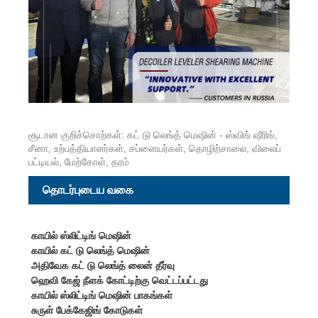
சூடான குறிச்சொற்கள்: கட் டு லெங்த் மெஷின் - ஸ்விங் ஷீரிங்,
சீனா, உற்பத்தியாளர்கள், சப்ளையர்கள், தொழிற்சாலை, விலைப்
பட்டியல், மேற்கோள், தரம்
தொடர்புடைய வகை
காயில் ஸ்லிட்டிங் மெஷின்
காயில் கட் டு லெங்த் மெஷின்
அதிவேக கட் டு லெங்த் லைன் தீர்வு
ஹெவி கேஜ் நீளக் கோட்டிற்கு வெட்டப்பட்டது
காயில் ஸ்லிட்டிங் மெஷின் பாகங்கள்
சுருள் பேக்கேஜிங் கோடுகள்