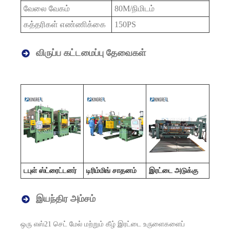
வேலை வேகம்
80M/நிமிடம்
கத்தரிகள் எண்ணிக்கை
150PS
விருப்ப கட்டமைப்பு தேவைகள்
டபுள் ஸ்ட்ரைட்டனர்
டிரிம்மிங் சாதனம்
இரட்டை அடுக்கு
இயந்திர அம்சம்
ஒரு எஸ்
21 செட் மேல் மற்றும் கீழ் இரட்டை உருளைகளைப்