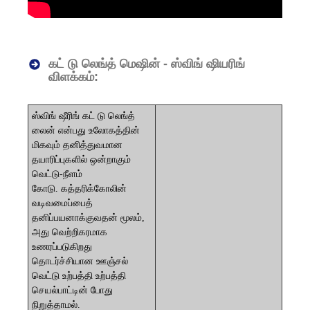
கட் டு லெங்த் மெஷின் - ஸ்விங் ஷியரிங்
விளக்கம்:
ஸ்விங் ஷீரிங் கட் டு லெங்த்
லைன் என்பது உலோகத்தின்
மிகவும் தனித்துவமான
தயாரிப்புகளில் ஒன்றாகும்
வெட்டு-நீளம்
கோடு.
கத்தரிக்கோலின்
வடிவமைப்பைத்
தனிப்பயனாக்குவதன் மூலம்,
அது வெற்றிகரமாக
உணரப்படுகிறது
தொடர்ச்சியான ஊஞ்சல்
வெட்டு உற்பத்தி
உற்பத்தி
செயல்பாட்டின் போது
நிறுத்தாமல்.