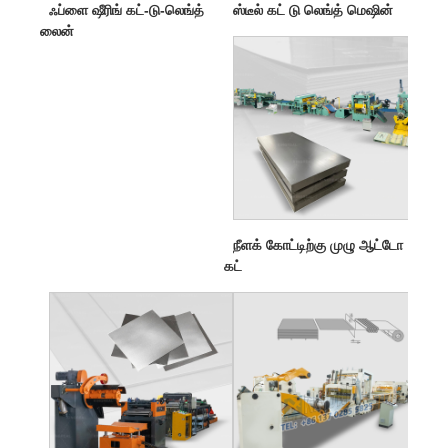
ஃப்ளை ஷீரிங் கட்-டு-லெங்த்
ஸ்டீல் கட் டு லெங்த் மெஷின்
லைன்
நீளக் கோட்டிற்கு முழு ஆட்டோ
கட்