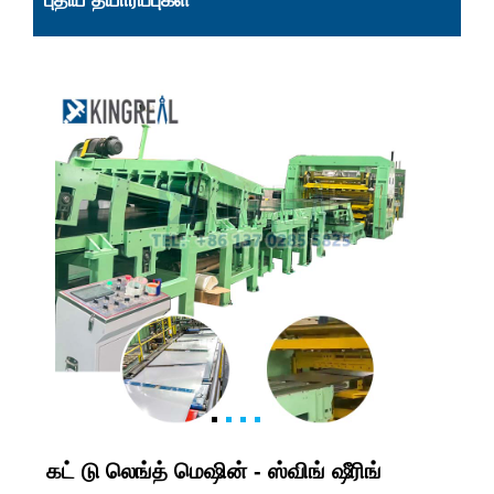
புதிய தயாரிப்புகள்
கட் டு லெங்த் மெஷின் - ஸ்விங் ஷீரிங்