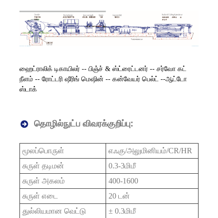
ஹைட்ராலிக் டிகாயிலர் -- பிஞ்ச் & ஸ்ட்ரைட்டனர் -- சர்வோ கட்
நீளம் -- ரோட்டரி ஷீரிங் மெஷின் -- கன்வேயர் பெல்ட் --ஆட்டோ
ஸ்டாக்
தொழில்நுட்ப விவரக்குறிப்பு:
மூலப்பொருள்
எஃகு/அலுமினியம்/CR/HR
சுருள் தடிமன்
0.3-3மிமீ
சுருள் அகலம்
400-1600
சுருள் எடை
20 டன்
துல்லியமான வெட்டு
± 0.3மிமீ