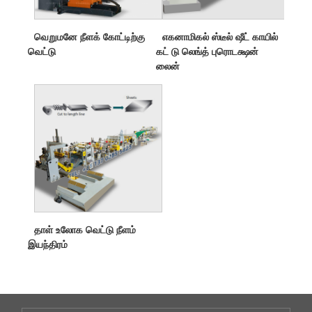
வெறுமனே நீளக் கோட்டிற்கு
எகனாமிகல் ஸ்டீல் ஷீட் காயில்
வெட்டு
கட் டு லெங்த் புரொடக்ஷன்
லைன்
தாள் உலோக வெட்டு நீளம்
இயந்திரம்