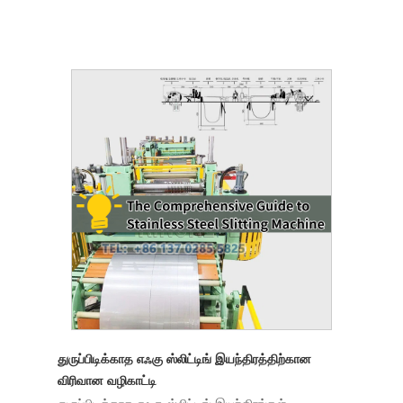
துருப்பிடிக்காத எஃகு ஸ்லிட்டிங் இயந்திரத்திற்கான
விரிவான வழிகாட்டி