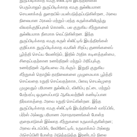
துருப்பிடிக்காத எஃகு ஸ்லிட்டிங் இயந்திரங்கள்
பெரும்பாலும் துருப்பிடிக்காத எஃகு துல்லியமான
செயலாக்கத் துறையில் பயன்படுத்தப்படுகின்றன, அவை
நிலையான அகலம் மற்றும் பரந்த சுருள்களிலிருந்து
விவரக்குறிப்புகள் கொண்ட பல குறுகிய கீற்றுகளை
துல்லியமாக நீளமாக வெட்டுகின்றன. இந்த
துருப்பிடிக்காத எஃகு சுருள் ஸ்லிட்டிங் இயந்திரங்கள்
குறிப்பாக துருப்பிடிக்காத எஃகின் சிறப்பு குணங்களைப்
பூர்த்தி செய்ய வேண்டும், இதில் அதிக கடினத்தன்மை,
சிதைப்பதற்கான உணர்திறன் மற்றும் அரிப்புக்கு
உணர்திறன் ஆகியவை அடங்கும். இறுதி குறுகிய
கீற்றுகள் தொழில் தரநிலைகளை முழுமையாக பூர்த்தி
செய்வதை உறுதி செய்வதற்காக, பிளவு செயல்முறை
முழுவதும் பரிமாண துல்லியம், விளிம்பு தட்டை மற்றும்
மேற்பரப்பு ஒருமைப்பாடு ஆகியவற்றின் கண்டிப்பான
நிர்வாகத்தை அவை உறுதி செய்கின்றன. இந்த
துருப்பிடிக்காத எஃகு ஸ்லிட்டிங் இயந்திரங்கள் வார்ப்பிங்,
பர்ர்ஸ் அல்லது பரிமாண அசாதாரணங்கள் போன்ற
குறைபாடுகள் இல்லாத கீற்றுகளை உருவாக்குகின்றன;
அவை ஸ்டாம்பிங், லேமினேட்டிங், உருவாக்கம் அல்லது
அசெம்பிளி போன்ற அடுத்தடுத்த இரண்டாம் நிலை