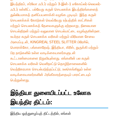
இயந்திரம், சர்வோ ஃபீடர் மற்றும் 3-இன்-1 டீகோய்லர்-லெவலர்-
ஃபீடர் உள்ளிட்ட பல்வேறு சுருள் செயலாக்க இயந்திரங்களைத்
துல்லியமாகத் தனிப்பயனாக்கி வழங்க முடியும். இந்த சுருள்
செயலாக்கக் கோடுகள் வெவ்வேறு உற்பத்திக் காட்சிகள்
மற்றும் செயலாக்கத் தேவைகளுக்கு ஏற்றவாறு, நிலையான
செயல்திறன் மற்றும் வலுவான செயல்பாட்டை வழங்குகின்றன.
உயர்தர சுருள் செயலாக்க வரிகள் மற்றும் விரிவான சேவை
அமைப்புடன், KINGREAL STEEL SLITTER பிரேசில்,
மொராக்கோ, பங்களாதேஷ், இந்தியா, கிரீஸ், துருக்கி மற்றும்
பிற நாடுகளில் உள்ள வாடிக்கையாளர்களுடன்
கூட்டாண்மைகளை நிறுவியுள்ளது. எங்களின் பல சுருள்
செயலாக்க வரிகள் வெளிநாட்டு தொழிற்சாலைகளில்
வெற்றிகரமாக செயல்படுத்தப்பட்டு, உலகெங்கிலும் உள்ள
வாடிக்கையாளர்களின் அங்கீகாரத்தையும் பாராட்டையும்
பெற்றுள்ளது.
இந்தியா துளையிடப்பட்ட உலோக
இயந்திர திட்டம்:
இந்திய ஒத்துழைப்புத் திட்டத்தில், எங்கள்