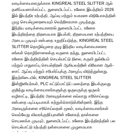
வாடிக்கையாளருக்காக KINGREAL STEEL SLITTER ஆல்
தனிப்பயனாக்கப்பட்ட துளையிடப்பட்ட உலோக இயந்திரம் 2026
இல் இயந்திர உற்பத்தி, ஆய்வு மற்றும் உபகரண விநியோகத்தின்
முழு செயல்முறையையும் வெற்றிகரமாக முடித்தது.
இந்திய வாடிக்கையாளரால் துளையிடப்பட்ட உலோக
இயந்திரத்தை திறமையாக இயக்கி, திறமையான உற்பத்தியை
அடைய முடியும் என்பதை உறுதிப்படுத்த, KINGREAL STEEL
SLITTER தொழில்முறை குழு இந்திய வாடிக்கையாளரை
எங்கள் தொழிற்சாலைக்கு வருகை தந்து, துளையிடப்பட்ட
உலோக இயந்திரத்தின் செயல்பாட்டு நிலை, கருவி துல்லியம்
மற்றும் பாதுகாப்பு செயல்திறன் ஆகியவற்றின் விரிவான ஆன்-
சைட் ஆய்வு மற்றும் சரிபார்ப்புக்கு அழைப்பு விடுத்துள்ளது.
இதற்கிடையில், KINGREAL STEEL SLITTER
இன்ஜினியர்கள், PLC கட்டுப்பாட்டுப் பலகத்தை இயக்குவது
குறித்து வாடிக்கையாளர்களுக்கு ஒருவருக்கு ஒருவர்
வழிகாட்டி, இயந்திர அளவுருக்களை எவ்வாறு சரிசெய்வது
என்பதை படிப்படியாகக் கற்றுக்கொடுக்கின்றனர். இந்த
அளவுருக்களை சரிசெய்வதன் மூலம், வாடிக்கையாளர்கள்
வெவ்வேறு விவரக்குறிப்புகளின் உலோகத் தாள்களை
செயலாக்க முடியும், துளையிடப்பட்ட உலோக இயந்திரத்தின் பல
செயல்பாட்டு உற்பத்தி நன்மைகளை முழுமையாக