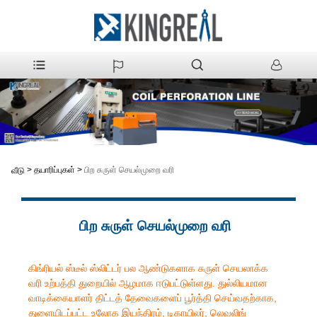
>
தயாரிப்புகள்
>
பிற சுருள் செயல்முறை வரி
வீடு
பிற சுருள் செயல்முறை வரி
கிங்ரியல் ஸ்டீல் ஸ்லிட்டர் பல ஆண்டுகளாக சுருள் செயலாக்க
வரி உற்பத்தி துறையில் ஆழமாக ஈடுபட்டுள்ளது. துல்லியமான
வாடிக்கையாளர் திட்டத் தேவைகளைப் பூர்த்தி செய்வதற்காக,
துளையிடப்பட்ட உலோக இயந்திரம், டிகாயிலர், லெவலிங்