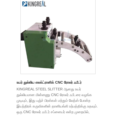
உயர் துல்லிய எலக்ட்ரானிக் CNC ரோலர் ஃபீடர்
KINGREAL STEEL SLITTER ஆனது உயர்
துல்லியமான மின்னணு CNC ரோலர் ஃபீடரை வழங்க
முடியும், இது பஞ்ச் பிரஸ்கள் மற்றும் லேத்ஸ் போன்ற
இயந்திரக் கருவிகளின் தானியங்கி உற்பத்திக்கு உதவும்.
ஒரு CNC ரோலர் ஃபீடர் சப்ளையர் என்ற முறையில்,