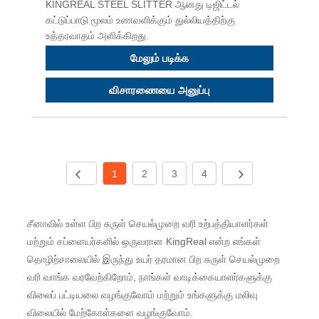
KINGREAL STEEL SLITTER ஆனது டிஜிட்டல்
கட்டுப்பாடு மூலம் உணவளிக்கும் துல்லியத்திற்கு
உத்தரவாதம் அளிக்கிறது.
மேலும் படிக்க
விசாரணையை அனுப்பு
1
2
3
4
சீனாவில் உள்ள பிற சுருள் செயல்முறை வரி உற்பத்தியாளர்கள்
மற்றும் சப்ளையர்களில் ஒருவரான KingReal என்ற எங்கள்
தொழிற்சாலையில் இருந்து உயர் தரமான பிற சுருள் செயல்முறை
வரி வாங்க வரவேற்கிறோம், நாங்கள் வாடிக்கையாளர்களுக்கு
விலைப் பட்டியலை வழங்குவோம் மற்றும் உங்களுக்கு மலிவு
விலையில் மேற்கோள்களை வழங்குவோம்.