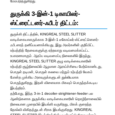
மேம்படுத்துகிறது.
துருக்கி 3-இன்-1 டிகாயிலர்-
ஸ்ட்ரைட்டனர்-ஃபீடர் திட்டம்:
துருக்கி திட்டத்தில், KINGREAL STEEL SLITTER
வாடிக்கையாளருக்காக 3-இன்-1 டீகோய்லர்-ஸ்ட்ரைட்னெனர்-
ஃபீடரைத் தனிப்பயனாக்கியது, இது அவர்களின் குறிப்பிட்ட
உற்பத்தித் தேவைகளுக்கு ஏற்றவாறு வடிவமைக்கப்பட்ட
உபகரணமாகும். ஆரம்ப வடிவமைப்பு நிலைகளில் இருந்து,
KINGREAL STEEL SLITTER குழு வாடிக்கையாளரின்
உற்பத்தி சூழ்நிலையில் ஆழமான ஆராய்ச்சியை மேற்கொண்டது,
பொருள் தடிமன், பொருள் கலவை மற்றும் உற்பத்தி வேகம்
போன்ற முக்கிய அளவுருக்களுடன் துல்லியமாக
பொருந்துகிறது, இதன் விளைவாக மிகவும் பொருந்தக்கூடிய
இயந்திரம்.
தற்போது, ​​இந்த 3-in-1 decoiler-strightener-feeder பல
ஆண்டுகளாக துருக்கிய வாடிக்கையாளரின் தொழிற்சாலையில்
நிலையான முறையில் இயங்கி வருகிறது, மிகக் குறைந்த
தோல்வி விகிதத்துடன் சீராக இயங்குகிறது. KINGREAL
STEEL SLITTER இயந்திரத்தின் பயன்பாட்டு நிலை மற்றும்