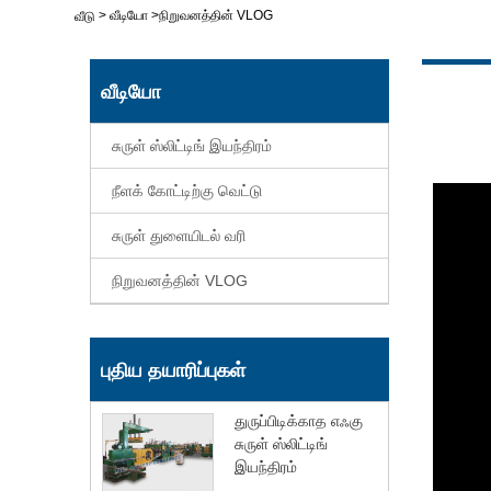
>
வீடியோ
>
நிறுவனத்தின் VLOG
வீடு
வீடியோ
சுருள் ஸ்லிட்டிங் இயந்திரம்
நீளக் கோட்டிற்கு வெட்டு
சுருள் துளையிடல் வரி
நிறுவனத்தின் VLOG
புதிய தயாரிப்புகள்
துருப்பிடிக்காத எஃகு
சுருள் ஸ்லிட்டிங்
இயந்திரம்