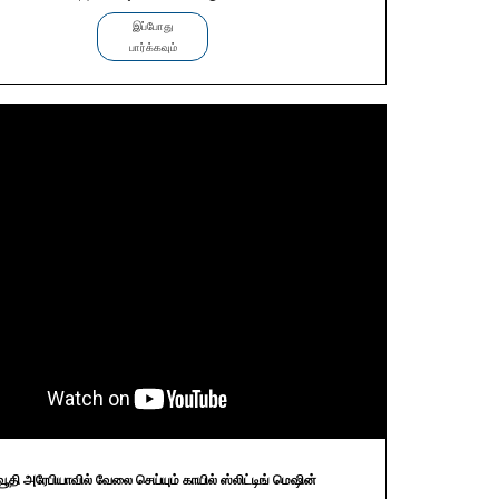
இப்போது
பார்க்கவும்
வூதி அரேபியாவில் வேலை செய்யும் காயில் ஸ்லிட்டிங் மெஷின்