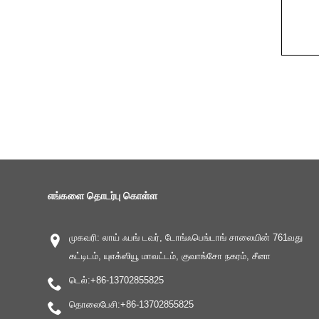
எங்களை தொடர்பு கொள்ள
முகவரி: லாய் ஃபங் டவர், டோங்ஃபெங்டாங் சாலையின் 761வது
கட்டிடம், யுஎக்ஸியூ மாவட்டம், குவாங்சோ நகரம், சீனா
டெல்:
+86-13702855825
தொலைபேசி:
+86-13702855825