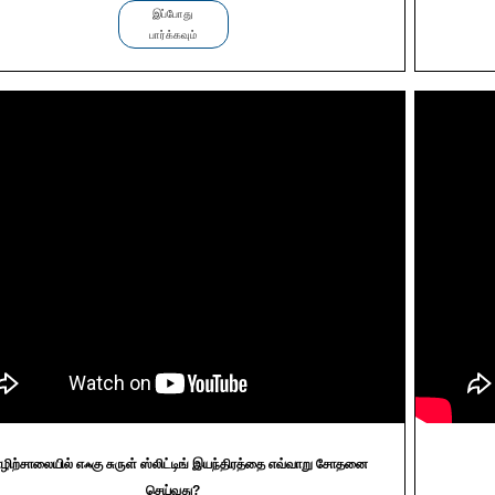
இப்போது
பார்க்கவும்
ிற்சாலையில் எஃகு சுருள் ஸ்லிட்டிங் இயந்திரத்தை எவ்வாறு சோதனை
செய்வது?