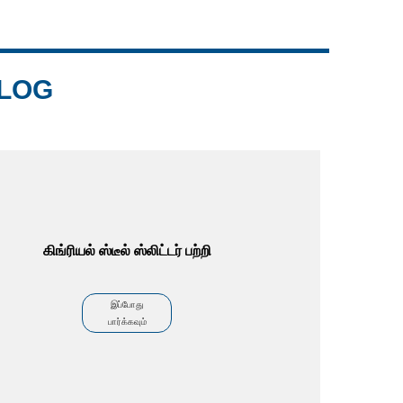
Live
VLOG
கிங்ரியல் ஸ்டீல் ஸ்லிட்டர் பற்றி
இப்போது
பார்க்கவும்