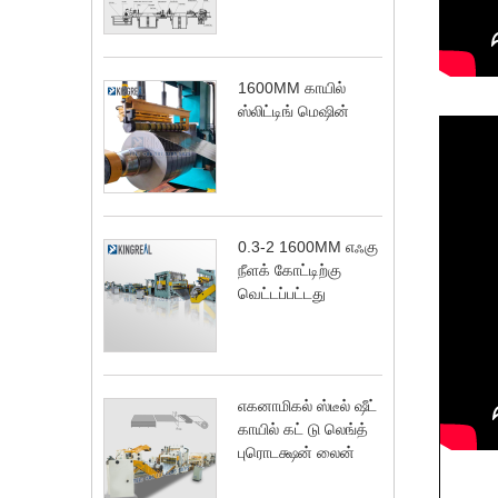
1600MM காயில்
ஸ்லிட்டிங் மெஷின்
0.3-2 1600MM எஃகு
நீளக் கோட்டிற்கு
வெட்டப்பட்டது
எகனாமிகல் ஸ்டீல் ஷீட்
காயில் கட் டு லெங்த்
புரொடக்ஷன் லைன்