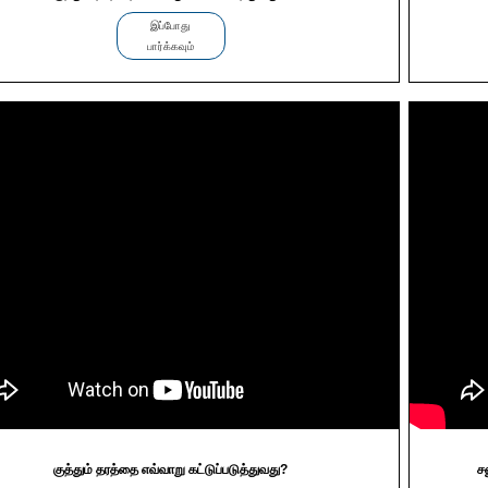
இப்போது
பார்க்கவும்
குத்தும் தரத்தை எவ்வாறு கட்டுப்படுத்துவது?
ச