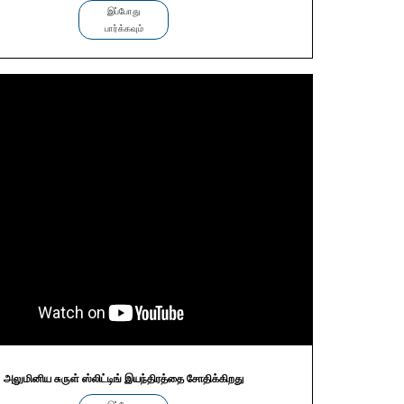
இப்போது
பார்க்கவும்
அலுமினிய சுருள் ஸ்லிட்டிங் இயந்திரத்தை சோதிக்கிறது