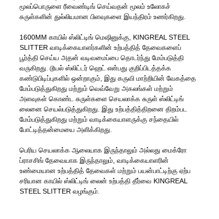
மூலப்பொருளை ரீவைண்டிங் செய்வதன் மூலம் உலோகச்
சுருள்களின் துல்லியமான பிளவுகளை இயந்திரம் உணர்கிறது.
1600MM காயில் ஸ்லிட்டிங் மெஷினுக்கு, KINGREAL STEEL
SLITTER வாடிக்கையாளர்களின் உற்பத்தித் தேவைகளைப்
பூர்த்தி செய்ய அதன் வடிவமைப்பை தொடர்ந்து மேம்படுத்தி
வருகிறது. டூயல் ஸ்லிட்டர் ஹெட் என்பது குறிப்பிடத்தக்க
கண்டுபிடிப்புகளில் ஒன்றாகும், இது கருவி மாற்றியின் வேகத்தை
மேம்படுத்துகிறது மற்றும் வெவ்வேறு அகலங்கள் மற்றும்
அளவுகள் கொண்ட சுருள்களை செயலாக்க சுருள் ஸ்லிட்டிங்
லைனை செயல்படுத்துகிறது. இது உற்பத்தித்திறனை திறம்பட
மேம்படுத்துகிறது மற்றும் வாடிக்கையாளருக்கு சந்தையில்
போட்டித்தன்மையை அளிக்கிறது.
பெரிய செயலாக்க ஆலையாக இருந்தாலும் அல்லது மைக்ரோ
ப்ராசசிங் தேவையாக இருந்தாலும், வாடிக்கையாளரின்
உண்மையான உற்பத்தித் தேவைகள் மற்றும் பயன்பாட்டிற்கு ஏற்ப
சரியான காயில் ஸ்லிட்டிங் லைன் உற்பத்தி தீர்வை KINGREAL
STEEL SLITTER வழங்கும்.