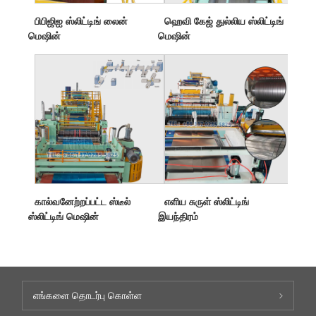
பிபிஜிஐ ஸ்லிட்டிங் லைன்
ஹெவி கேஜ் துல்லிய ஸ்லிட்டிங்
மெஷின்
மெஷின்
கால்வனேற்றப்பட்ட ஸ்டீல்
எளிய சுருள் ஸ்லிட்டிங்
ஸ்லிட்டிங் மெஷின்
இயந்திரம்
எங்களை தொடர்பு கொள்ள