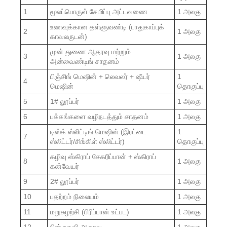
1
மூலப்பொருள் சேமிப்பு அட்டவணை
1 அலகு
உணவுக்கான தள்ளுவண்டி (பாதுகாப்புக்
2
1 அலகு
காவலருடன்)
முன் துணை ஆதரவு மற்றும்
3
1 அலகு
அன்வைண்டிங் சாதனம்
பிஞ்சிங் மெஷின் + லெவலர் + ஷீயர்
1
4
மெஷின்
தொகுப்பு
5
1# லூப்பர்
1 அலகு
6
பக்கங்களை வழிநடத்தும் சாதனம்
1 அலகு
டிஸ்க் ஸ்லிட்டிங் மெஷின் (இரட்டை
1
7
ஸ்லிட்டர்/சிங்கிள் ஸ்லிட்டர்)
தொகுப்பு
கழிவு ஸ்கிராப் சேகரிப்பான் + ஸ்கிராப்
8
1 அலகு
கன்வேயர்
9
2# லூப்பர்
1 அலகு
10
பதற்றம் நிலையம்
1 அலகு
11
மறுசுழற்சி (பிரிப்பான் உட்பட)
1 அலகு
12
பின் உதவி ஆதரவு
1 அலகு