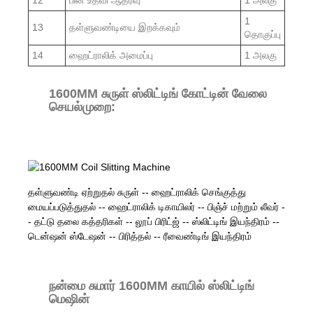
1
13
தள்ளுவண்டியை இறக்கவும்
தொகுப்பு
14
ஹைட்ராலிக் அமைப்பு
1 அலகு
1600MM சுருள் ஸ்லிட்டிங் கோட்டின் வேலை
செயல்முறை:
தள்ளுவண்டி ஏற்றுதல் சுருள் -- ஹைட்ராலிக் செங்குத்து
மையப்படுத்துதல் -- ஹைட்ராலிக் டிகாயிலர் -- பிஞ்ச் மற்றும் லீவர் -
- தட்டு தலை கத்தரிகள் -- லூப் பிரிட்ஜ் -- ஸ்லிட்டிங் இயந்திரம் --
டென்ஷன் ஸ்டேஷன் -- பிரித்தல் -- ரீவைண்டிங் இயந்திரம்
நன்மை சுமார் 1600MM காயில் ஸ்லிட்டிங்
மெஷின்