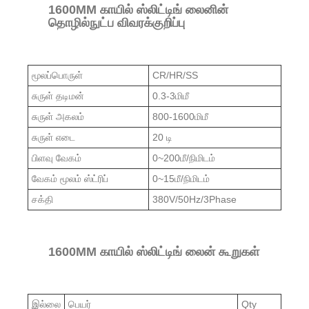
1600MM காயில் ஸ்லிட்டிங் லைனின்
தொழில்நுட்ப விவரக்குறிப்பு
மூலப்பொருள்
CR/HR/SS
சுருள் தடிமன்
0.3-3மிமீ
சுருள் அகலம்
800-1600மிமீ
சுருள் எடை
20 டி
பிளவு வேகம்
0~200மீ/நிமிடம்
வேகம் மூலம் ஸ்ட்ரிப்
0~15மீ/நிமிடம்
சக்தி
380V/50Hz/3Phase
1600MM காயில் ஸ்லிட்டிங் லைன் கூறுகள்
இல்லை
பெயர்
Qty