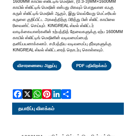
1600MM காயில் ஸ்லிட்டிங் மெஷின், (0.3-3)MM×1600MM
காயில் ஸ்லிட்டிங் மெஷின் என்பது மிகவும் பொதுவான எஃகு
சுருள் ஸ்லிட்டிங் மெஷின் ஆகும், இது வெவ்வேறு மெட்டீரியல்
சுருளை குறிப்பிட்ட அகலத்திற்கு பிரித்து பின் ஸ்லிட் காயிலை
ரிவைண்ட் செய்யும். KINGREAL ஸ்டீல் ஸ்லிட்டர்
வாடிக்கையாளர்களின் உற்பத்தித் தேவைகளுக்கு ஏற்ப 1600MM
காயில் ஸ்லிட்டிங் மெஷினின் வடிவமைப்பைத்
தனிப்பயனாக்கலாம். சமீபத்திய வடிவமைப்பு தீர்வுகளுக்கு
KINGREAL ஸ்டீல் ஸ்லிட்டரைத் தொடர்பு கொள்ளவும்.
Facebook
X
WhatsAp
Pinterest
LinkedI
Share
விசாரணையை அனுப்பு
PDF பதிவிறக்கம்
தயாரிப்பு விளக்கம்