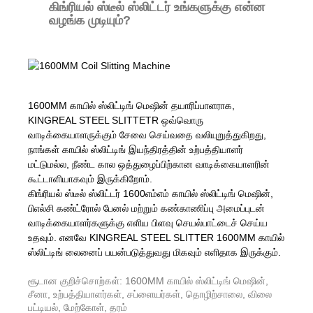
கிங்ரியல் ஸ்டீல் ஸ்லிட்டர் உங்களுக்கு என்ன
வழங்க முடியும்?
1600MM காயில் ஸ்லிட்டிங் மெஷின் தயாரிப்பாளராக,
KINGREAL STEEL SLITTETR ஒவ்வொரு
வாடிக்கையாளருக்கும் சேவை செய்வதை வலியுறுத்துகிறது,
நாங்கள் காயில் ஸ்லிட்டிங் இயந்திரத்தின் உற்பத்தியாளர்
மட்டுமல்ல, நீண்ட கால ஒத்துழைப்பிற்கான வாடிக்கையாளரின்
கூட்டாளியாகவும் இருக்கிறோம்.
கிங்ரியல் ஸ்டீல் ஸ்லிட்டர் 1600எம்எம் காயில் ஸ்லிட்டிங் மெஷின்,
பிஎல்சி கண்ட்ரோல் பேனல் மற்றும் கண்காணிப்பு அமைப்புடன்
வாடிக்கையாளர்களுக்கு எளிய பிளவு செயல்பாட்டைச் செய்ய
உதவும். எனவே KINGREAL STEEL SLITTER 1600MM காயில்
ஸ்லிட்டிங் லைனைப் பயன்படுத்துவது மிகவும் எளிதாக இருக்கும்.
சூடான குறிச்சொற்கள்: 1600MM காயில் ஸ்லிட்டிங் மெஷின்,
சீனா, உற்பத்தியாளர்கள், சப்ளையர்கள், தொழிற்சாலை, விலை
பட்டியல், மேற்கோள், தரம்