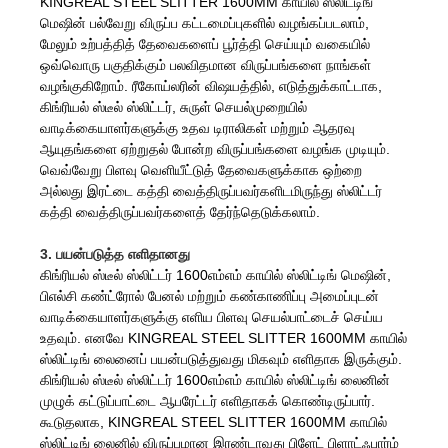
KINGREAL STEEL SLITTER 1600MM காயில் ஸ்லிட்டிங்
மெஷின் பல்வேறு விருப்ப கட்டமைப்புகளில் வழங்கப்படலாம்,
மேலும் உற்பத்தித் தேவைகளைப் பூர்த்தி செய்யும் வகையில்
ஒவ்வொரு பகுதிக்கும் பலவிதமான விருப்பங்களை நாங்கள்
வழங்குகிறோம். ரீகோய்லரின் விஷயத்தில், எடுத்துக்காட்டாக,
கிங்ரியல் ஸ்டீல் ஸ்லிட்டர், சுருள் செயல்முறையில்
வாடிக்கையாளர்களுக்கு உதவ டிராலிகள் மற்றும் ஆதரவு
ஆயுதங்களை ஏற்றுதல் போன்ற விருப்பங்களை வழங்க முடியும்.
வெவ்வேறு பிளவு வெளியீட்டுத் தேவைகளுக்காக ஒற்றை
அல்லது இரட்டை கத்தி வைத்திருப்பவர்களிடமிருந்து ஸ்லிட்டர்
கத்தி வைத்திருப்பவர்களைத் தேர்ந்தெடுக்கலாம்.
3. பயன்படுத்த எளிதானது
கிங்ரியல் ஸ்டீல் ஸ்லிட்டர் 1600எம்எம் காயில் ஸ்லிட்டிங் மெஷின்,
பிஎல்சி கண்ட்ரோல் பேனல் மற்றும் கண்காணிப்பு அமைப்புடன்
வாடிக்கையாளர்களுக்கு எளிய பிளவு செயல்பாட்டைச் செய்ய
உதவும். எனவே KINGREAL STEEL SLITTER 1600MM காயில்
ஸ்லிட்டிங் லைனைப் பயன்படுத்துவது மிகவும் எளிதாக இருக்கும்.
கிங்ரியல் ஸ்டீல் ஸ்லிட்டர் 1600எம்எம் காயில் ஸ்லிட்டிங் லைனின்
முழுக் கட்டுப்பாட்டை ஆபரேட்டர் எளிதாகக் கொண்டிருப்பார்.
கூடுதலாக, KINGREAL STEEL SLITTER 1600MM காயில்
ஸ்லிட்டிங் லைனில் விருப்பமான இரண்டாவது பிளேட் பிளாட்ஃபார்ம்