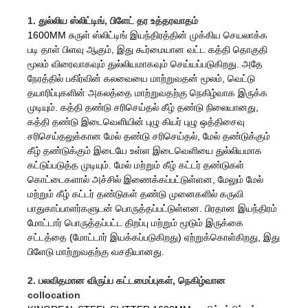
1. துல்லிய ஸ்லிட்டிங், பிளேட் தர உத்தரவாதம்
1600MM சுருள் ஸ்லிட்டிங் இயந்திரத்தின் முக்கிய செயலாக்க
படி தாள் பிளவு ஆகும், இது கூர்மையான வட்ட கத்தி தொகுதி
மூலம் விரைவாகவும் துல்லியமாகவும் செய்யப்படுகிறது. அதே
நேரத்தில் பகிர்வின் கலவையை மாற்றுவதன் மூலம், வெட்டு
தயாரிப்புகளின் அகலத்தை மாற்றுவதற்கு நெகிழ்வாக இருக்க
முடியும். கத்தி தண்டு சரிசெய்தல் கீழ் தண்டு நிலையானது,
கத்தி தண்டு இடைவெளியின் புழு கியர் புழு ஒத்திசைவு
சரிசெய்தலுக்கான மேல் தண்டு சரிசெய்தல், மேல் தண்டுக்கும்
கீழ் தண்டுக்கும் இடையே உள்ள இடைவெளியை துல்லியமாக
கட்டுப்படுத்த முடியும். மேல் மற்றும் கீழ் கட்டர் தண்டுகள்
கொட்டைகளால் அச்சில் இணைக்கப்பட்டுள்ளன, மேலும் மேல்
மற்றும் கீழ் கட்டர் தண்டுகள் தண்டு முனைகளில் கருவி
பாதுகாப்பாளர்களுடன் பொருத்தப்பட்டுள்ளன. பிரதான இயந்திரம்
மோட்டார் பொருத்தப்பட்ட திறப்பு மற்றும் மூடும் இருக்கை
சட்டத்தை (மோட்டார் இயக்கப்படுகிறது) ஏற்றுக்கொள்கிறது, இது
பிளேடு மாற்றுவதற்கு வசதியானது.
2. பலவிதமான விருப்ப கட்டமைப்புகள், நெகிழ்வான
collocation