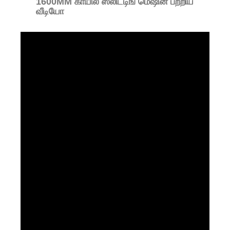
1600MM காயில் ஸ்லிட்டிங் மெஷின் பற்றிய
வீடியோ