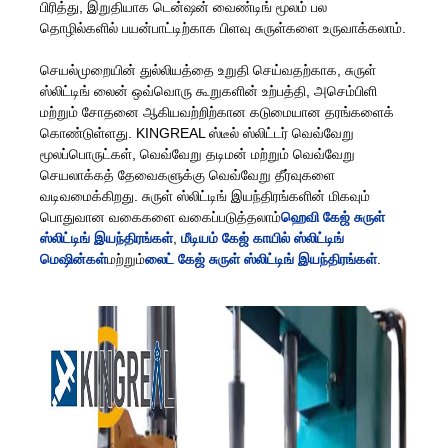
பிரித்து, இறுதியாக டென்ஷன் வைண்டிங் மூலம் பல
தொழில்களில் பயன்பாட்டிற்காக பிளவு சுருள்களை உருவாக்கலாம்.
செயல்முறையின் துல்லியத்தை உறுதி செய்வதற்காக, சுருள்
ஸ்லிட்டிங் லைன் ஒவ்வொரு கூறுகளின் உற்பத்தி, அசெம்பிளி
மற்றும் சோதனை ஆகியவற்றிற்கான கடுமையான தரங்களைக்
கொண்டுள்ளது. KINGREAL ஸ்டீல் ஸ்லிட்டர் வெவ்வேறு
மூலப்பொருட்கள், வெவ்வேறு தடிமன் மற்றும் வெவ்வேறு
செயலாக்கத் தேவைகளுக்கு வெவ்வேறு தீர்வுகளை
வடிவமைக்கிறது. சுருள் ஸ்லிட்டிங் இயந்திரங்களின் மிகவும்
பொதுவான வகைகளை வகைப்படுத்தலாம்
ஹெவி கேஜ் சுருள்
ஸ்லிட்டிங் இயந்திரங்கள்
,
மீடியம் கேஜ் காயில் ஸ்லிட்டிங்
மெஷின்கள்
மற்றும்
லைட் கேஜ் சுருள் ஸ்லிட்டிங் இயந்திரங்கள்
.