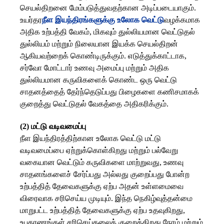
செயல்திறனை மேம்படுத்துவதற்கான அடிப்படையாகும்.
உயர்தர
நீள இயந்திரங்களுக்கு உலோக வெட்டு
வழக்கமாக
அதிக உற்பத்தி வேகம், மிகவும் துல்லியமான வெட்டுதல்
துல்லியம் மற்றும் நிலையான இயக்க செயல்திறன்
ஆகியவற்றைக் கொண்டிருக்கும். எடுத்துக்காட்டாக,
சர்வோ மோட்டார் உணவு அமைப்பு மற்றும் அதிக
துல்லியமான கருவிகளைக் கொண்ட ஒரு வெட்டு
சாதனத்தைத் தேர்ந்தெடுப்பது பிழைகளை கணிசமாகக்
குறைத்து வெட்டுதல் வேகத்தை அதிகரிக்கும்.
(2) மட்டு வடிவமைப்பு
நீள இயந்திரத்திற்கான உலோக வெட்டு மட்டு
வடிவமைப்பை ஏற்றுக்கொள்கிறது மற்றும் பல்வேறு
வகையான வெட்டும் கருவிகளை மாற்றுவது, உணவு
சாதனங்களைச் சேர்ப்பது அல்லது குறைப்பது போன்ற
உற்பத்தித் தேவைகளுக்கு ஏற்ப அதன் உள்ளமைவை
விரைவாக சரிசெய்ய முடியும். இந்த நெகிழ்வுத்தன்மை
மாறுபட்ட உற்பத்தித் தேவைகளுக்கு ஏற்ப உதவுகிறது,
உபகரணங்கள் சரிசெய்தலைக் குறைக்கிறது நேரம் மற்றும்