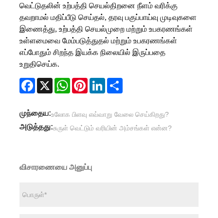
வெட்டுதலின் உற்பத்தி செயல்திறனை நீளம் வரிக்கு
தவறாமல் மதிப்பீடு செய்தல், தரவு பகுப்பாய்வு முடிவுகளை
இணைத்து, உற்பத்தி செயல்முறை மற்றும் உபகரணங்கள்
உள்ளமைவை மேம்படுத்துதல் மற்றும் உபகரணங்கள்
எப்போதும் சிறந்த இயக்க நிலையில் இருப்பதை
உறுதிசெய்க.
Facebook
X
WhatsApp
Pinterest
LinkedIn
Share
முந்தைய:
உலோக பிளவு எவ்வாறு வேலை செய்கிறது?
அடுத்தது:
சுருள் வெட்டும் வரியின் அம்சங்கள் என்ன?
விசாரணையை அனுப்பு