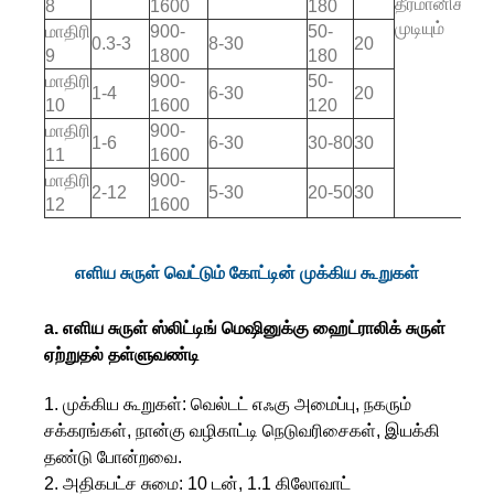
தீர்மானிக்க
8
1600
180
முடியும்
மாதிரி
900-
50-
0.3-3
8-30
20
9
1800
180
மாதிரி
900-
50-
1-4
6-30
20
10
1600
120
மாதிரி
900-
1-6
6-30
30-80
30
11
1600
மாதிரி
900-
2-12
5-30
20-50
30
12
1600
எளிய சுருள் வெட்டும் கோட்டின் முக்கிய கூறுகள்
a. எளிய சுருள் ஸ்லிட்டிங் மெஷினுக்கு ஹைட்ராலிக் சுருள்
ஏற்றுதல் தள்ளுவண்டி
1. முக்கிய கூறுகள்: வெல்டட் எஃகு அமைப்பு, நகரும்
சக்கரங்கள், நான்கு வழிகாட்டி நெடுவரிசைகள், இயக்கி
தண்டு போன்றவை.
2. அதிகபட்ச சுமை: 10 டன், 1.1 கிலோவாட்