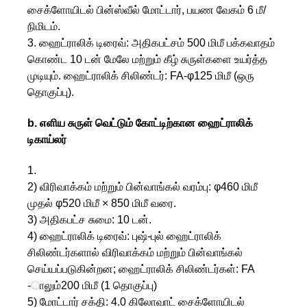
சைக்ளோயிடல் பின்ஸ்வீல் மோட்டார், பயண வேகம் 6 மீ/
நிமிடம்.
3. ஹைட்ராலிக் டிரைவ்: அதிகபட்சம் 500 மிமீ பக்கவாதம்
கொண்ட 10 டன் மேலே மற்றும் கீழ் சுருள்களை உயர்த்த
முடியும். ஹைட்ராலிக் சிலிண்டர்: FA-φ125 மிமீ (ஒரு
தொகுப்பு).
b. எளிய சுருள் வெட்டும் கோட்டிற்கான ஹைட்ராலிக்
டிகாய்லர்
1.
2) விரிவாக்கம் மற்றும் பின்வாங்கல் வரம்பு: φ460 மிமீ
முதல் φ520 மிமீ × 850 மிமீ வரை.
3) அதிகபட்ச சுமை: 10 டன்.
4) ஹைட்ராலிக் டிரைவ்: புஷ்-புல் ஹைட்ராலிக்
சிலிண்டர்களால் விரிவாக்கம் மற்றும் பின்வாங்கல்
செய்யப்படுகின்றன; ஹைட்ராலிக் சிலிண்டர்கள்: FA
-ாலும்200 மிமீ (1 தொகுப்பு)
5) மோட்டார் சக்தி: 4.0 கிலோவாட் சைக்ளோயிடல்