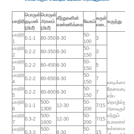
பொருள்
பொருள்
கீற்றுகளின்
சுருள்
மாதிரி
தடிமன்
அகலம்
வேகம்
கருத்து
எண்ணிக்கை
எடை
(மிமீ)
(மிமீ)
மாதிரி
50-
0.1-1
80-350
8-30
3
1
100
மாதிரி
50-
0.2-2
80-350
6-30
3
2
150
மாதிரி
50-
0.2-2
80-450
6-30
5
3
150
மாதிரி
50-
0.2-2
80-650
6-30
7
4
150
வாடிக்கையாள
மாதிரி
50-
தேவைகளுக்க
0.2-2
80-800
6-30
7
5
150
ஏற்ப
மாதிரி
500-
50-
தொழில்நுட்ப
0.1-1
12-30
7/15
6
1300
200
அளவுருக்கள்
மற்றும்
மாதிரி
500-
50-
0.3-2
12-30
7/15
உபகரணங்கள்
7
1600
200
உள்ளமைவை
மாதிரி
500-
50-
0.3-3
8-30
15