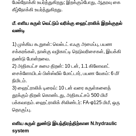
மேல்நோக்கி உயர்த்துகிறது; இறக்கும்போது, ​​ஆதரவு கை
கீழ்நோக்கி உயர்த்துகிறது.
மீ. எளிய சுருள் வெட்டும் வரிக்கு ஹைட்ராலிக் இறக்குதல்
வண்டி
1) முக்கிய கூறுகள்: வெல்டட் எஃகு அமைப்பு, பயண
சக்கரங்கள், நான்கு வழிகாட்டி நெடுவரிசைகள், இயக்கி
தண்டு போன்றவை.
2) அதிகபட்ச சுமை திறன்: 10 டன், 1.1 கிலோவாட்
சைக்ளோயிடல் பின்ஸ்வீல் மோட்டார், பயண வேகம்: 6 மீ/
நிமிடம்.
3) ஹைட்ராலிக் டிரைவ்: 10 டன் வரை சுருள்களைத்
தூக்கும் திறன் கொண்டது, அதிகபட்சம் 500 மிமீ
பக்கவாதம். ஹைட்ராலிக் சிலிண்டர்: FA-φ125 மிமீ, ஒரு
தொகுப்பு.
எளிய சுருள் துண்டு இயந்திரத்திற்கான N.hydraulic
system