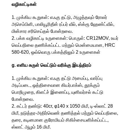
வழிகாட்டிகள்
1. முக்கிய கூறுகள்: எஃகு தட்டு, அழுத்தவும் ரோலர்
அசெம்பிளி, பாலியூரிதீன் ரப்பர் வீல், ஸ்க்ரூ ஹேண்ட்வீல்,
மின்சார சரிசெய்தல் போன்றவை.
2. பக்க வழிகாட்டி உருளைகள்: பொருள்: CR12MOV, உயர்
வெப்பநிலை தணிக்கப்பட்ட மற்றும் மென்மையான, HRC
580-620, ஒவ்வொரு பக்கத்திலும் 2 உருளைகள்
g. எளிய சுருள் வெட்டும் வரிக்கு இயந்திரம்
1. முக்கிய கூறுகள்: எஃகு தட்டு அமைப்பு, வார்ப்பு
அடிப்படை, ஒத்திசைவான கியர்பாக்ஸ், தூக்கும்
பொறிமுறை, கிளட்ச் இணைப்பு, யுனிவர்சல் கூட்டு
போன்றவை.
2. கட்டர் தண்டு: 40cr, φ140 x 1050 மிமீ, டி-ஸ்லாட் 28
மிமீ, நடுத்தர-அதிர்வெண் தணித்தல் மற்றும் வெப்பநிலை,
தரை, கடினமான குரோமியம் சிகிச்சையளிக்கப்பட்ட,
ஸ்லாட் ஆழம் 16 மிமீ.