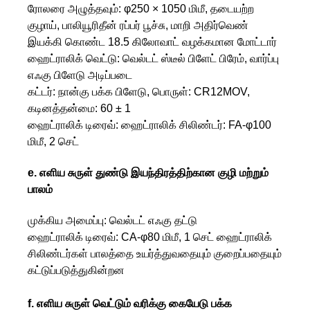
ரோலரை அழுத்தவும்: φ250 × 1050 மிமீ, தடையற்ற
குழாய், பாலியூரிதீன் ரப்பர் பூச்சு, மாறி அதிர்வெண்
இயக்கி கொண்ட 18.5 கிலோவாட் வழக்கமான மோட்டார்
ஹைட்ராலிக் வெட்டு: வெல்டட் ஸ்டீல் பிளேட் பிரேம், வார்ப்பு
எஃகு பிளேடு அடிப்படை
கட்டர்: நான்கு பக்க பிளேடு, பொருள்: CR12MOV,
கடினத்தன்மை: 60 ± 1
ஹைட்ராலிக் டிரைவ்: ஹைட்ராலிக் சிலிண்டர்: FA-φ100
மிமீ, 2 செட்
e. எளிய சுருள் துண்டு இயந்திரத்திற்கான குழி மற்றும்
பாலம்
முக்கிய அமைப்பு: வெல்டட் எஃகு தட்டு
ஹைட்ராலிக் டிரைவ்: CA-φ80 மிமீ, 1 செட் ஹைட்ராலிக்
சிலிண்டர்கள் பாலத்தை உயர்த்துவதையும் குறைப்பதையும்
கட்டுப்படுத்துகின்றன
f. எளிய சுருள் வெட்டும் வரிக்கு கையேடு பக்க