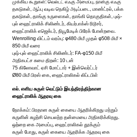
முக்கிய கூறுகள்: வெல்டட் எஃகு அமைப்பு, நான்கு எஃகு
தகடுகள், ஆப்பு வடிவ நெகிழ் அடிப்படை, மாண்ட்ரல், பக்க
தகடுகள், தாங்கு உருளைகள், தாங்கி தொகுதிகள், புஷ்-
புல் ஹைட்ராலிக் சிலிண்டர், கியர்பாக்ஸ் ரிடூசர்,
ஹைட்ராலிக் எஜெக்டர், நியூமேடிக் பிரேக் போன்றவை.
Wenrolling விட்டம் வரம்பு: φ480 மிமீ முதல் φ508 மிமீ ×
850 மிமீ வரை
புஷ்-புல் ஹைட்ராலிக் சிலிண்டர்: FA-φ150 மிமீ
அதிகபட்ச சுமை திறன்: 10 டன்
75 கிலோவாட் ஏசி மோட்டார் + இன்வெர்ட்டர்
Ø80 மிமீ பிரஸ் கை, ஹைட்ராலிகல் லிப்டபிள்
எல். எளிய சுருள் வெட்டும் இயந்திரத்திற்கான
ஹைட்ராலிக் ஆதரவு கை
நோக்கம்: பிரதான சுருள் கையை ஆதரிக்கிறது மற்றும்
சுருளின் சுழற்சி செயலற்ற தன்மையை அதிகரிக்கிறது.
ஒற்றை கை அமைப்பு, ஹைட்ராலிகல் தூக்கும்
சுருள் போது, ​​சுருள் கையை ஆதரிக்க ஆதரவு கை