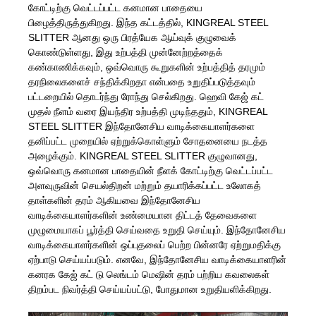
கோட்டிற்கு வெட்டப்பட்ட கனமான பாதையை
பிழைத்திருத்துகிறது. இந்த கட்டத்தில், KINGREAL STEEL
SLITTER ஆனது ஒரு பிரத்யேக ஆய்வுக் குழுவைக்
கொண்டுள்ளது, இது உற்பத்தி முன்னேற்றத்தைக்
கண்காணிக்கவும், ஒவ்வொரு கூறுகளின் உற்பத்தித் தரமும்
தரநிலைகளைச் சந்திக்கிறதா என்பதை உறுதிப்படுத்தவும்
பட்டறையில் தொடர்ந்து ரோந்து செல்கிறது. ஹெவி கேஜ் கட்
முதல் நீளம் வரை இயந்திர உற்பத்தி முடிந்ததும், KINGREAL
STEEL SLITTER இந்தோனேசிய வாடிக்கையாளர்களை
தனிப்பட்ட முறையில் ஏற்றுக்கொள்ளும் சோதனையை நடத்த
அழைக்கும். KINGREAL STEEL SLITTER குழுவானது,
ஒவ்வொரு கனமான பாதையின் நீளக் கோட்டிற்கு வெட்டப்பட்ட
அளவுருவின் செயல்திறன் மற்றும் தயாரிக்கப்பட்ட உலோகத்
தாள்களின் தரம் ஆகியவை இந்தோனேசிய
வாடிக்கையாளர்களின் உண்மையான திட்டத் தேவைகளை
முழுமையாகப் பூர்த்தி செய்வதை உறுதி செய்யும். இந்தோனேசிய
வாடிக்கையாளர்களின் ஒப்புதலைப் பெற்ற பின்னரே ஏற்றுமதிக்கு
ஏற்பாடு செய்யப்படும். எனவே, இந்தோனேசிய வாடிக்கையாளரின்
கனரக கேஜ் கட் டு லெங்டம் மெஷின் தரம் பற்றிய கவலைகள்
திறம்பட நிவர்த்தி செய்யப்பட்டு, போதுமான உறுதியளிக்கிறது.