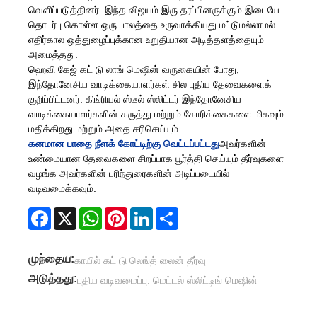
வெளிப்படுத்தினர். இந்த விஜயம் இரு தரப்பினருக்கும் இடையே
தொடர்பு கொள்ள ஒரு பாலத்தை உருவாக்கியது மட்டுமல்லாமல்
எதிர்கால ஒத்துழைப்புக்கான உறுதியான அடித்தளத்தையும்
அமைத்தது.
ஹெவி கேஜ் கட் டு லாங் மெஷின் வருகையின் போது, ​​
இந்தோனேசிய வாடிக்கையாளர்கள் சில புதிய தேவைகளைக்
குறிப்பிட்டனர். கிங்ரியல் ஸ்டீல் ஸ்லிட்டர் இந்தோனேசிய
வாடிக்கையாளர்களின் கருத்து மற்றும் கோரிக்கைகளை மிகவும்
மதிக்கிறது மற்றும் அதை சரிசெய்யும்
கனமான பாதை நீளக் கோட்டிற்கு வெட்டப்பட்டது
அவர்களின்
உண்மையான தேவைகளை சிறப்பாக பூர்த்தி செய்யும் தீர்வுகளை
வழங்க அவர்களின் பரிந்துரைகளின் அடிப்படையில்
வடிவமைக்கவும்.
Facebook
X
WhatsApp
Pinterest
LinkedIn
Share
முந்தைய:
காயில் கட் டு லெங்த் லைன் தீர்வு
அடுத்தது:
புதிய வடிவமைப்பு: மெட்டல் ஸ்லிட்டிங் மெஷின்