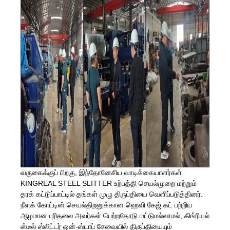
வருகைக்குப் பிறகு, இந்தோனேசிய வாடிக்கையாளர்கள்
KINGREAL STEEL SLITTER உற்பத்தி செயல்முறை மற்றும்
தரக் கட்டுப்பாட்டில் தங்கள் முழு திருப்தியை வெளிப்படுத்தினர்.
நீளக் கோட்டின் செயல்திறனுக்கான ஹெவி கேஜ் கட் பற்றிய
ஆழமான புரிதலை அவர்கள் பெற்றதோடு மட்டுமல்லாமல், கிங்ரியல்
ஸ்டீல் ஸ்லிட்டர் ஒன்-ஸ்டாப் சேவையில் திருப்தியையும்