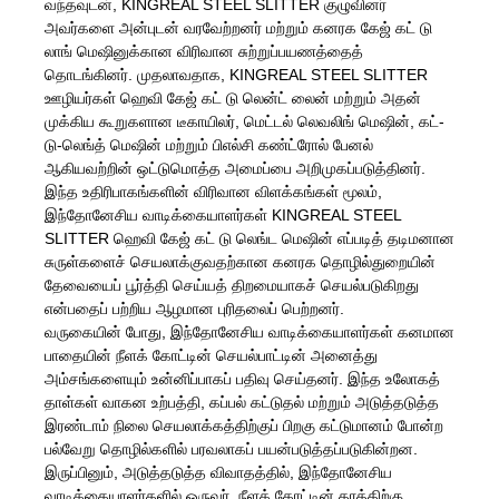
வந்தவுடன், KINGREAL STEEL SLITTER குழுவினர்
அவர்களை அன்புடன் வரவேற்றனர் மற்றும் கனரக கேஜ் கட் டு
லாங் மெஷினுக்கான விரிவான சுற்றுப்பயணத்தைத்
தொடங்கினர். முதலாவதாக, KINGREAL STEEL SLITTER
ஊழியர்கள் ஹெவி கேஜ் கட் டு லென்ட் லைன் மற்றும் அதன்
முக்கிய கூறுகளான டீகாயிலர், மெட்டல் லெவலிங் மெஷின், கட்-
டு-லெங்த் மெஷின் மற்றும் பிஎல்சி கண்ட்ரோல் பேனல்
ஆகியவற்றின் ஒட்டுமொத்த அமைப்பை அறிமுகப்படுத்தினர்.
இந்த உதிரிபாகங்களின் விரிவான விளக்கங்கள் மூலம்,
இந்தோனேசிய வாடிக்கையாளர்கள் KINGREAL STEEL
SLITTER ஹெவி கேஜ் கட் டு லெங்ட மெஷின் எப்படித் தடிமனான
சுருள்களைச் செயலாக்குவதற்கான கனரக தொழில்துறையின்
தேவையைப் பூர்த்தி செய்யத் திறமையாகச் செயல்படுகிறது
என்பதைப் பற்றிய ஆழமான புரிதலைப் பெற்றனர்.
வருகையின் போது, ​​இந்தோனேசிய வாடிக்கையாளர்கள் கனமான
பாதையின் நீளக் கோட்டின் செயல்பாட்டின் அனைத்து
அம்சங்களையும் உன்னிப்பாகப் பதிவு செய்தனர். இந்த உலோகத்
தாள்கள் வாகன உற்பத்தி, கப்பல் கட்டுதல் மற்றும் அடுத்தடுத்த
இரண்டாம் நிலை செயலாக்கத்திற்குப் பிறகு கட்டுமானம் போன்ற
பல்வேறு தொழில்களில் பரவலாகப் பயன்படுத்தப்படுகின்றன.
இருப்பினும், அடுத்தடுத்த விவாதத்தில், இந்தோனேசிய
வாடிக்கையாளர்களில் ஒருவர், நீளக் கோட்டின் தரத்திற்கு