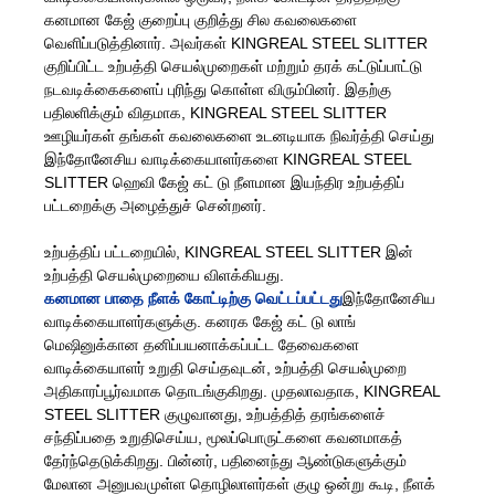
கனமான கேஜ் குறைப்பு குறித்து சில கவலைகளை
வெளிப்படுத்தினார். அவர்கள் KINGREAL STEEL SLITTER
குறிப்பிட்ட உற்பத்தி செயல்முறைகள் மற்றும் தரக் கட்டுப்பாட்டு
நடவடிக்கைகளைப் புரிந்து கொள்ள விரும்பினர். இதற்கு
பதிலளிக்கும் விதமாக, KINGREAL STEEL SLITTER
ஊழியர்கள் தங்கள் கவலைகளை உடனடியாக நிவர்த்தி செய்து
இந்தோனேசிய வாடிக்கையாளர்களை KINGREAL STEEL
SLITTER ஹெவி கேஜ் கட் டு நீளமான இயந்திர உற்பத்திப்
பட்டறைக்கு அழைத்துச் சென்றனர்.
உற்பத்திப் பட்டறையில், KINGREAL STEEL SLITTER இன்
உற்பத்தி செயல்முறையை விளக்கியது.
கனமான பாதை நீளக் கோட்டிற்கு வெட்டப்பட்டது
இந்தோனேசிய
வாடிக்கையாளர்களுக்கு. கனரக கேஜ் கட் டு லாங்
மெஷினுக்கான தனிப்பயனாக்கப்பட்ட தேவைகளை
வாடிக்கையாளர் உறுதி செய்தவுடன், உற்பத்தி செயல்முறை
அதிகாரப்பூர்வமாக தொடங்குகிறது. முதலாவதாக, KINGREAL
STEEL SLITTER குழுவானது, உற்பத்தித் தரங்களைச்
சந்திப்பதை உறுதிசெய்ய, மூலப்பொருட்களை கவனமாகத்
தேர்ந்தெடுக்கிறது. பின்னர், பதினைந்து ஆண்டுகளுக்கும்
மேலான அனுபவமுள்ள தொழிலாளர்கள் குழு ஒன்று கூடி, நீளக்