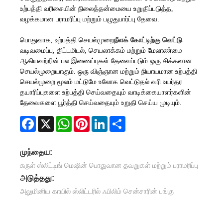
உற்பத்தி வரிசையின் நிலைத்தன்மையை உறுதிப்படுத்த,
வழக்கமான பராமரிப்பு மற்றும் பழுதுபார்ப்பு தேவை.
பொதுவாக, உற்பத்தி செயல்முறை
நீளக் கோட்டிற்கு வெட்டு
வடிவமைப்பு, திட்டமிடல், செயலாக்கம் மற்றும் மேலாண்மை
ஆகியவற்றின் பல இணைப்புகள் தேவைப்படும் ஒரு சிக்கலான
செயல்முறையாகும். ஒரு விஞ்ஞான மற்றும் நியாயமான உற்பத்தி
செயல்முறை மூலம் மட்டுமே உலோக வெட்டுதல் வரி உயர்தர
தயாரிப்புகளை உற்பத்தி செய்வதையும் வாடிக்கையாளர்களின்
தேவைகளை பூர்த்தி செய்வதையும் உறுதி செய்ய முடியும்.
Facebook
X
WhatsApp
Pinterest
LinkedIn
Share
முந்தைய:
சுருள் ஸ்லிட்டிங் மெஷின் பொதுவான தவறுகள் மற்றும் பராமரிப்பு
அடுத்தது:
அலுமினிய காயில் ஸ்லிட்டரில் ஃபிலிம் சென்சாரின் பங்கு