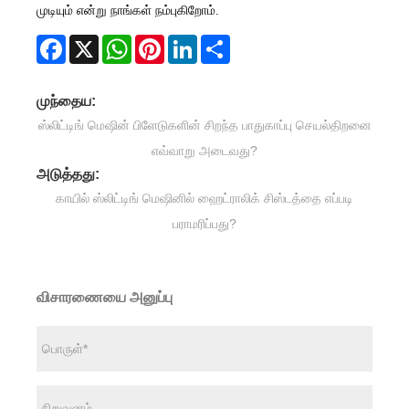
முடியும் என்று நாங்கள் நம்புகிறோம்.
Facebook
X
WhatsApp
Pinterest
LinkedIn
Share
முந்தைய:
ஸ்லிட்டிங் மெஷின் பிளேடுகளின் சிறந்த பாதுகாப்பு செயல்திறனை
எவ்வாறு அடைவது?
அடுத்தது:
காயில் ஸ்லிட்டிங் மெஷினில் ஹைட்ராலிக் சிஸ்டத்தை எப்படி
பராமரிப்பது?
விசாரணையை அனுப்பு