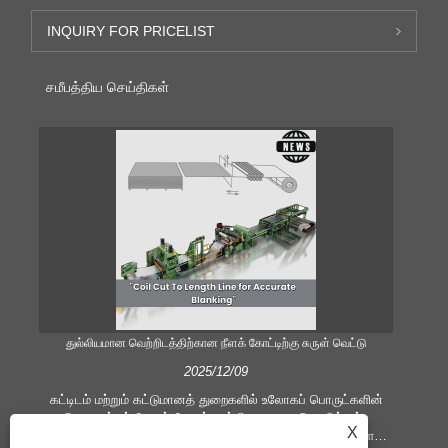
INQUIRY FOR PRICELIST
சமீபத்திய செய்திகள்
துல்லியமான வெற்றிடத்திற்கான நீளக் கோட்டிற்கு சுருள் வெட்டு
திறம
2025/12/09
கட்டிடம் மற்றும் கட்டுமானத் துறைகளில் உலோகப் பொருட்களின்
செயலாக்கம் மேலும் மேலும் முக்கியமானது. தொழில்நுட்ப
X
மேம்பாடுகள் மற்றும் வாடிக்கையாளர்களின் எதிர்பார்ப்புகளை
உபக