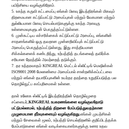
பயிற்சியை வழங்குகிறோம்.
5. உகந்த கருவி கட்டமைப்பு எங்கள் பிளவு இயந்திரங்கள் மிகவும்
திறமையான கட்டுப்பாட்டு அமைப்புகள் மற்றும் வேகமான மற்றும்
துல்லியமான பிளவு செயல்பாடுகளுக்கு உகந்த அளவுரு
உள்ளமைவுகளுடன் பொருத்தப்பட்டுள்ளன.
6. முன்கூட்டிய எச்சரிக்கைக் கட்டுப்பாட்டு அமைப்பு, எங்களின்
சாதனங்களில் ஒரு தவறான முன்னறிவிப்புக் கட்டுப்பாட்டு
அமைப்பு பொருத்தப்பட்டுள்ளது, இது சாத்தியமான
சிக்கல்களைக் கண்டறிந்து, உற்பத்தித் தடங்கலைத் தவிர்க்க
சரியான நேரத்தில் அவற்றைத் தடுக்கும்.
7. தர உத்தரவாதம் KINGREAL மெட்டல் ஸ்லிட்டிங் மெஷின்கள்
ISO9001:2008 மேலாண்மை அமைப்பால் சான்றளிக்கப்பட்டவை
மற்றும் எங்கள் தயாரிப்புகளின் உயர்தர தரத்தை உறுதிப்படுத்த பல
தொழில்நுட்ப காப்புரிமைகள் உள்ளன.
தாள் உலோக ஸ்லிட்டிங் இயந்திரத்தின் தொழில்முறை
சப்ளையர்,
KINGREAL உபகரணங்களை வழங்குவதோடு
மட்டுமல்லாமல், உற்பத்தித் திறனை மேம்படுத்துவதற்கான
முழுமையான தீர்வுகளையும் வழங்குகிறது.
எங்கள் முயற்சிகள்
மற்றும் சேவைகள் மூலம், உற்பத்தி செயல்திறனில் குறிப்பிடத்தக்க
மேம்பாடுகளை எங்கள் வாடிக்கையாளர்களுக்கு உணர உதவ