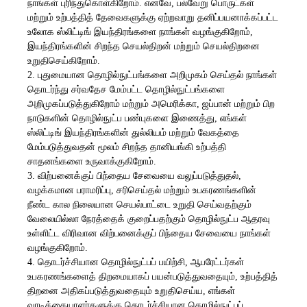
நாங்கள் புரிந்துகொள்கிறோம். எனவே, பல்வேறு பொருட்கள்
மற்றும் உற்பத்தித் தேவைகளுக்கு ஏற்றவாறு தனிப்பயனாக்கப்பட்ட
உலோக ஸ்லிட்டிங் இயந்திரங்களை நாங்கள் வழங்குகிறோம்,
இயந்திரங்களின் சிறந்த செயல்திறன் மற்றும் செயல்திறனை
உறுதிசெய்கிறோம்.
2. புதுமையான தொழில்நுட்பங்களை அறிமுகம் செய்தல் நாங்கள்
தொடர்ந்து சர்வதேச மேம்பட்ட தொழில்நுட்பங்களை
அறிமுகப்படுத்துகிறோம் மற்றும் அமெரிக்கா, ஜப்பான் மற்றும் பிற
நாடுகளின் தொழில்நுட்ப பண்புகளை இணைத்து, எங்கள்
ஸ்லிட்டிங் இயந்திரங்களின் துல்லியம் மற்றும் வேகத்தை
மேம்படுத்துவதன் மூலம் சிறந்த தானியங்கி உற்பத்தி
சாதனங்களை உருவாக்குகிறோம்.
3. விற்பனைக்குப் பிந்தைய சேவையை வலுப்படுத்துதல்,
வழக்கமான பராமரிப்பு, சரிசெய்தல் மற்றும் உபகரணங்களின்
நீண்ட கால நிலையான செயல்பாட்டை உறுதி செய்வதற்கும்
வேலையில்லா நேரத்தைக் குறைப்பதற்கும் தொழில்நுட்ப ஆதரவு
உள்ளிட்ட விரிவான விற்பனைக்குப் பிந்தைய சேவையை நாங்கள்
வழங்குகிறோம்.
4. தொடர்ச்சியான தொழில்நுட்பப் பயிற்சி, ஆபரேட்டர்கள்
உபகரணங்களைத் திறமையாகப் பயன்படுத்துவதையும், உற்பத்தித்
திறனை அதிகப்படுத்துவதையும் உறுதிசெய்ய, எங்கள்
வாடிக்கையாளர்களுக்கு தொடர்ச்சியான தொழில்நுட்பப்