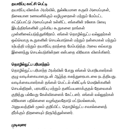
தயாரிப்பு காட்சி பெட்டி
தயாரிப்பு விளக்க அமர்வில், துல்லியமான கருவி அமைப்புகள்,
நிலையான உணவளிக்கும் வழிமுறைகள் மற்றும் மேம்பட்ட
கட்டுப்பாட்டு அமைப்புகள் உள்ளிட்ட எங்களின் உலோக பிளவு
இயந்திரங்களின் முக்கிய கூறுகளை நாங்கள்
முன்னிலைப்படுத்துகிறோம். எங்கள் தொழில்நுட்ப வல்லுநர்கள்
ஒவ்வொரு கூறுகளின் செயல்பாடுகள் மற்றும் நன்மைகள் மற்றும்
உற்பத்தி மற்றும் தயாரிப்பு தரத்தை மேம்படுத்த அவை எவ்வாறு
இணைந்து செயல்படுகின்றன என்பதை விரிவாக விளக்கினர்.
தொழில்நுட்ப பரிமாற்றம்
தொழில்நுட்ப பரிமாற்ற அமர்வின் போது எங்கள் பொறியாளர்கள்
குழு வாடிக்கையாளருடன் ஆழ்ந்த கலந்துரையாடலை நடத்தியது.
வாடிக்கையாளர்கள் தங்கள் மெட்டல் ஸ்லிட்டிங் மெஷின்களின்
செயல்திறன், பராமரிப்பு மற்றும் தனிப்பயனாக்குதல் தேவைகள்
குறித்து பல்வேறு கேள்விகளைக் கேட்டனர். எங்கள் வல்லுநர்கள்
விரிவான பதில்களை வழங்குவதோடு மட்டுமல்லாமல்,
அனுபவத்தின் மூலம் குறிப்பிட்ட தொழில்நுட்ப சவால்களைத்
தீர்க்கும் திறனையும் நிரூபித்துள்ளனர்.
முடிவுரை