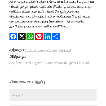
இந்த வருகை எங்கள் பங்களாதேஷ் வாடிக்கையாளர்களுடனான
எங்கள் ஒத்துழைப்பை வலுப்படுத்தியுள்ளது மற்றும் எஃகு சுருள்
ஸ்லிட்டிங் லைன் துறையில் எங்கள் தொழில்முறையை
நிரூபித்துள்ளது. இருதரப்புக்கும் இடையேயான தொடர்பையும்
ஒத்துழைப்பையும் தொடர்ந்து மேம்படுத்த எதிர்காலத்தில்
இதுபோன்ற வாய்ப்புகளை எதிர்பார்க்கிறோம்.
Facebook
X
WhatsApp
Pinterest
LinkedIn
Share
முந்தைய:
கேன்டன் கண்காட்சியில் கிங்ரியல்!
அடுத்தது:
வாடிக்கையாளர் வருகை: உலோக உச்சவரம்பு துளையிடல் வரி
விசாரணையை அனுப்பு