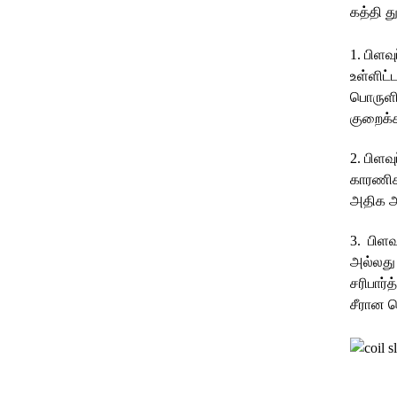
கத்தி த
1. பிளவ
உள்ளிட்
பொருளின
குறைக்க
2. பிளவ
காரணிகள
அதிக அழ
3. பிளவ
அல்லது 
சரிபார்
சீரான வ