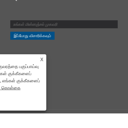
வெட்டுவதற்கும்
வெட்டுவதற்கும் என்ன
வித்தியாசம்?
2024/07/11
வெட்டுவதற்கும் வெட்டுவதற்கும
என்ன வித்தியாசம்?
X
ுவரத்தை பகுப்பாய்வு
்கள் குக்கீகளைப்
, எங்கள் குக்கீகளைப்
க் கொள்கை
்டிங் மெஷின், காயில் கட் டு லெங்த் மெஷின், மெட்டல் கட் டு லாங் லைன் - அனைத்து உ