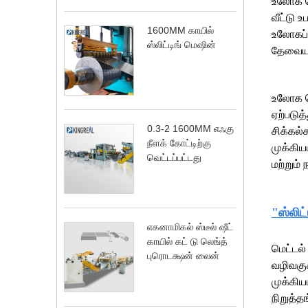
உலோக ச
வீட்டு 
1600MM காயில்
உலோகப் 
ஸ்லிட்டிங் மெஷின்
தேவையு
உலோக செ
ஏற்படுத
0.3-2 1600MM எஃகு
சிக்கல்
நீளக் கோட்டிற்கு
முக்கிய
வெட்டப்பட்டது
மற்றும்
"ஸ்லிட
எகனாமிகல் ஸ்டீல் ஷீட்
காயில் கட் டு லெங்த்
மெட்டல்
புரொடக்ஷன் லைன்
வழிவகுக
முக்கிய
நிறுத்த