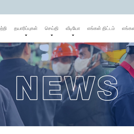
ற்றி
தயாரிப்புகள்
செய்தி
வீடியோ
எங்கள் திட்டம்
எங்க