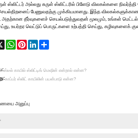
ருள் ஸ்லிட்டர் அல்லது சுருள் ஸ்லிட்டரில் பிளேடு விலகல்களை நிவர்த்
் செயல்திறனைப் பேணுவதற்கு முக்கியமானது. இந்த விலகல்களுக்
, அதற்கான தீர்வுகளைச் செயல்படுத்துவதன் மூலமும், உங்கள் மெட்டல்
ய்து, உயர்தர வெட்டுப் பொருட்களை உற்பத்தி செய்து, கழிவுகளைக் கு
cebook
X
WhatsApp
Pinterest
LinkedIn
Share
ய:
ஸ்டீல் காயில் ஸ்லிட்டிங் மெஷின் என்றால் என்ன?
து:
காப்பர் ஸ்லிட் காயிலின் பயன்பாடு என்ன?
ையை அனுப்பு