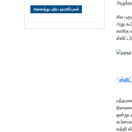
அழுத்தத
அனைத்து புதிய தயாரிப்புகள்
சில பகு
அது கூர
காகித வ
ஸ்லிட்ட
"ஸ்லிட
மந்தமான
நிலைமைக
ஒன்றுடன
கூர்மைய
கத்தி ஸ