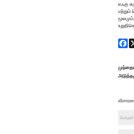
எஃகு சு
மற்றும
மூலமும்
உறுதிசெ
Fa
முந்தை
அடுத்த
விசாரண