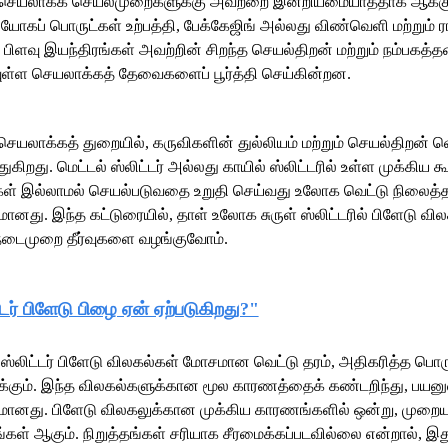
ெயலாக்க செயல்முறைகளுக்கு அவற்றை இன்றியமையாததாக ஆக்குகிறது.
உபயோகப் பொருட்கள் உற்பத்தி, பேக்கேஜிங் அல்லது விண்வெளி மற்றும
பிளவு இயந்திரங்கள் அவற்றின் சிறந்த செயல்திறன் மற்றும் நம்பகத்த
ள்ள செயலாக்கத் தேவைகளைப் பூர்த்தி செய்கின்றன.
யலாக்கத் துறையில், கருவிகளின் துல்லியம் மற்றும் செயல்திறன் வெள
்துகிறது. மெட்டல் ஸ்லிட்டர் அல்லது காயில் ஸ்லிட்டரில் உள்ள முக்கிய 
கள் இல்லாமல் செயல்படுவதை உறுதி செய்வது உலோக வெட்டு நிலைத்த
மானது. இந்த கட்டுரையில், தாள் உலோக சுருள் ஸ்லிட்டரில் பிளேடு
 நடைமுறை தீர்வுகளை வழங்குவோம்.
்டர் பிளேடு பிழை ஏன் ஏற்படுகிறது?"
 ஸ்லிட்டர் பிளேடு விலகல்கள் மோசமான வெட்டு தரம், அதிகரித்த பொர
்கும். இந்த விலகல்களுக்கான மூல காரணத்தைக் கண்டறிந்து, பயனுள
மானது. பிளேடு விலகலுக்கான முக்கிய காரணங்களில் ஒன்று, முறையற
ங்கள் ஆகும். நிறுத்தங்கள் சரியாக சீரமைக்கப்படவில்லை என்றால், இது 