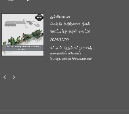
துல்லியமான
வெற்றிடத்திற்கான நீளக்
கோட்டிற்கு சுருள் வெட்டு
2025/12/09
்
கட்டிடம் மற்றும் கட்டுமானத்
துறைகளில் உலோகப்
பொருட்களின் செயலாக்கம்
மேலும் மேலும் முக்கியமானது.
தொழில்நுட்ப மேம்பாடுகள்
மற்றும் வாடிக்கையாளர்களின்
எதிர்பார்ப்புகளை மாற்றுவது
நிறுவனங்களை அதிக உற்பத்தி
அளவுகோல்கள் மற்றும் தரமான
கோரிக்கைகளை சந்திக்க
கட்டாயப்படுத்துகிறது. சமகால
தொழில்துறையின் தேவைகளை
பூர்த்தி செய்ய வழக்கமான கை
செயலாக்க நுட்பங்கள்
போதுமானதாக இல்லை,
ரிமைகளும் பாதுகாக்கப்பட்டவை
குறிப்பாக சிறந்த துல்லியம்