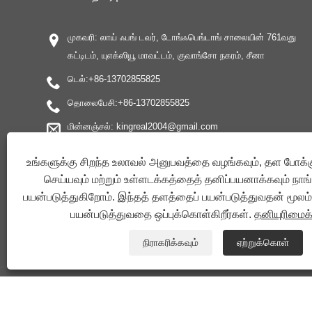
முகவரி: லாய் ஃபங் டவர், டோங்ஃபெங்டாங் சாலையின் 761வது
கட்டிடம், யுஎக்ஸியூ மாவட்டம், குவாங்சோ நகரம், சீனா
டெல்:
+86-13702855825
தொலைபேசி:
+86-13702855825
மின்னஞ்சல்:
kingreal2004@gmail.com
தொலைநகல்: ＋86-20-2237 8259
உங்களுக்கு சிறந்த உலாவல் அனுபவத்தை வழங்கவும், தள போக்க
செய்யவும் மற்றும் உள்ளடக்கத்தைத் தனிப்பயனாக்கவும் நாங
பயன்படுத்துகிறோம். இந்தத் தளத்தைப் பயன்படுத்துவதன் மூலம்
பயன்படுத்துவதை ஒப்புக்கொள்கிறீர்கள்.
தனியுரிமை
நிராகரிக்கவும்
ஏற்றுக்கொள்
பதிப்புரிமை ©GUANGZHOU KINGREAL MACHINERY CO., LTD.， - காயில் ஸ்லிட