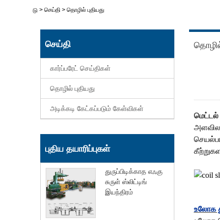
>
செய்தி
>
தொழில் புதியது
வீடு
செய்தி
தொழில்
கார்ப்பரேட் செய்திகள்
தொழில் புதியது
அடிக்கடி கேட்கப்படும் கேள்விகள்
மெட்டல் 
அளவிலா
செயல்பா
புதிய தயாரிப்புகள்
கீற்றுக
துருப்பிடிக்காத எஃகு
சுருள் ஸ்லிட்டிங்
இயந்திரம்
உலோக து