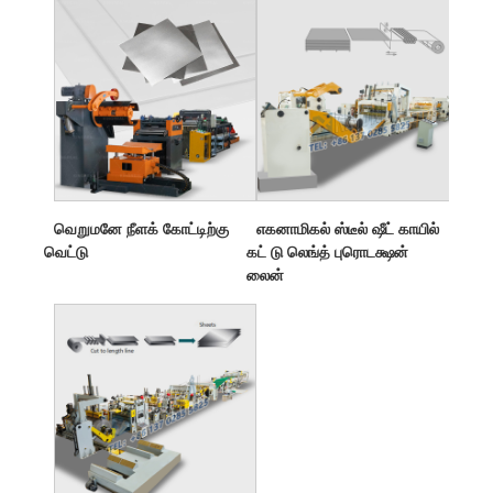
வெறுமனே நீளக் கோட்டிற்கு
எகனாமிகல் ஸ்டீல் ஷீட் காயில்
வெட்டு
கட் டு லெங்த் புரொடக்ஷன்
லைன்