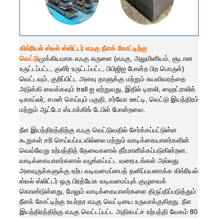
கிங்ரியல் ஸ்டீல் ஸ்லிட்டர் எஃகு நீளக் கோட்டிற்கு
வெட்டு
முக்கியமாக எஃகு சுருளை (எஃகு, அலுமினியம், சூடான
உருட்டப்பட்ட, குளிர் உருட்டப்பட்ட, பிபிஜிஐ போன்ற பிற பொருள்)
வெட்டவும், குறிப்பிட்ட அளவு தாளுக்கு மற்றும் சுயவிவரத்தை
அடுக்கி வைக்கவும் trall ஐ ஏற்றுவது, இதில் டிராலி, ஹைட்ராலிக்
டிகாய்லர், சமன் செய்யும் பகுதி, சர்வோ ஊட்டி, வெட்டு இயந்திரம்
மற்றும் ஆட்டோ ஸ்டாக்கிங் டேபிள் போன்றவை.
நீள இயந்திரத்திற்கு எஃகு வெட்டுவதில் சேர்க்கப்பட்டுள்ள
கூறுகள் சரி செய்யப்படவில்லை மற்றும் வாடிக்கையாளர்களின்
வெவ்வேறு உற்பத்தித் தேவைகளால் தீர்மானிக்கப்படுகின்றன.
வாடிக்கையாளர்களால் வழங்கப்பட்ட வரைபடங்கள் அல்லது
அளவுருக்களுக்கு ஏற்ப வடிவமைப்பைத் தனிப்பயனாக்க கிங்ரியல்
ஸ்டீல் ஸ்லிட்டர் ஒரு பிரத்யேக வடிவமைப்புக் குழுவைக்
கொண்டுள்ளது, மேலும் வாடிக்கையாளர்களை திருப்திப்படுத்தும்
நீளக் கோட்டிற்கு உயர்தர எஃகு வெட்டியை உருவாக்குகிறது. நீள
இயந்திரத்திற்கு எஃகு வெட்டப்பட்ட அதிகபட்ச உற்பத்தி வேகம் 80