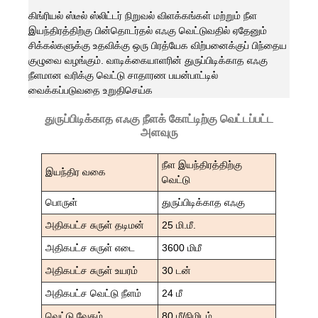
கிங்ரியல் ஸ்டீல் ஸ்லிட்டர் நிறுவல் விளக்கங்கள் மற்றும் நீள
இயந்திரத்திற்கு பின்தொடர்தல் எஃகு வெட்டுவதில் ஏதேனும்
சிக்கல்களுக்கு உதவிக்கு ஒரு பிரத்யேக விற்பனைக்குப் பிந்தைய
குழுவை வழங்கும். வாடிக்கையாளரின் துருப்பிடிக்காத எஃகு
நீளமான வரிக்கு வெட்டு சாதாரண பயன்பாட்டில்
வைக்கப்படுவதை உறுதிசெய்க
துருப்பிடிக்காத எஃகு நீளக் கோட்டிற்கு வெட்டப்பட்ட
அளவுரு
நீள இயந்திரத்திற்கு
இயந்திர வகை
வெட்டு
பொருள்
துருப்பிடிக்காத எஃகு
அதிகபட்ச சுருள் தடிமன்
25 மி.மீ.
அதிகபட்ச சுருள் எடை
3600 மிமீ
அதிகபட்ச சுருள் உயரம்
30 டன்
அதிகபட்ச வெட்டு நீளம்
24 மீ
வெட்டு வேகம்
80 மீ/நிமிடம்