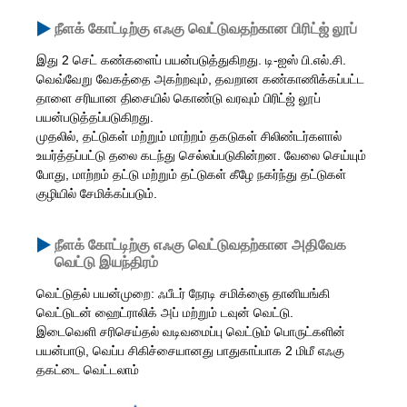
நீளக் கோட்டிற்கு எஃகு வெட்டுவதற்கான பிரிட்ஜ் லூப்
இது 2 செட் கண்களைப் பயன்படுத்துகிறது. டி-ஐஸ் பி.எல்.சி.
வெவ்வேறு வேகத்தை அகற்றவும், தவறான கண்காணிக்கப்பட்ட
தாளை சரியான திசையில் கொண்டு வரவும் பிரிட்ஜ் லூப்
பயன்படுத்தப்படுகிறது.
முதலில், தட்டுகள் மற்றும் மாற்றம் தகடுகள் சிலிண்டர்களால்
உயர்த்தப்பட்டு தலை கடந்து செல்லப்படுகின்றன. வேலை செய்யும்
போது, ​​மாற்றம் தட்டு மற்றும் தட்டுகள் கீழே நகர்ந்து தட்டுகள்
குழியில் சேமிக்கப்படும்.
நீளக் கோட்டிற்கு எஃகு வெட்டுவதற்கான அதிவேக
வெட்டு இயந்திரம்
வெட்டுதல் பயன்முறை: ஃபீடர் நேரடி சமிக்ஞை தானியங்கி
வெட்டுடன் ஹைட்ராலிக் அப் மற்றும் டவுன் வெட்டு.
இடைவெளி சரிசெய்தல் வடிவமைப்பு வெட்டும் பொருட்களின்
பயன்பாடு, வெப்ப சிகிச்சையானது பாதுகாப்பாக 2 மிமீ எஃகு
தகட்டை வெட்டலாம்