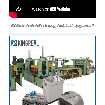
கிங்ரியல் ஸ்டீல் ஸ்லிட்டர் எஃகு நீளக் கோட்டிற்கு என்ன?