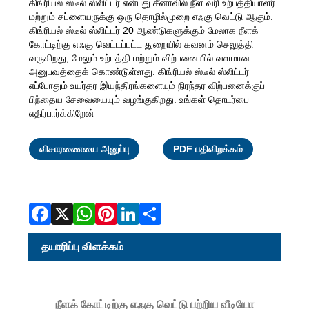
கிங்ரியல் ஸ்டீல் ஸ்லிட்டர் என்பது சீனாவில் நீள வரி உற்பத்தியாளர்
மற்றும் சப்ளையருக்கு ஒரு தொழில்முறை எஃகு வெட்டு ஆகும்.
கிங்ரியல் ஸ்டீல் ஸ்லிட்டர் 20 ஆண்டுகளுக்கும் மேலாக நீளக்
கோட்டிற்கு எஃகு வெட்டப்பட்ட துறையில் கவனம் செலுத்தி
வருகிறது, மேலும் உற்பத்தி மற்றும் விற்பனையில் வளமான
அனுபவத்தைக் கொண்டுள்ளது. கிங்ரியல் ஸ்டீல் ஸ்லிட்டர்
எப்போதும் உயர்தர இயந்திரங்களையும் நிரந்தர விற்பனைக்குப்
பிந்தைய சேவையையும் வழங்குகிறது. உங்கள் தொடர்பை
எதிர்பார்க்கிறேன்
Facebook
X
WhatsAp
Pinterest
LinkedI
Share
விசாரணையை அனுப்பு
PDF பதிவிறக்கம்
தயாரிப்பு விளக்கம்
நீளக் கோட்டிற்கு எஃகு வெட்டு பற்றிய வீடியோ