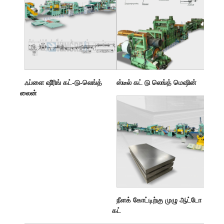
ஃப்ளை ஷீரிங் கட்-டு-லெங்த்
ஸ்டீல் கட் டு லெங்த் மெஷின்
லைன்
நீளக் கோட்டிற்கு முழு ஆட்டோ
கட்