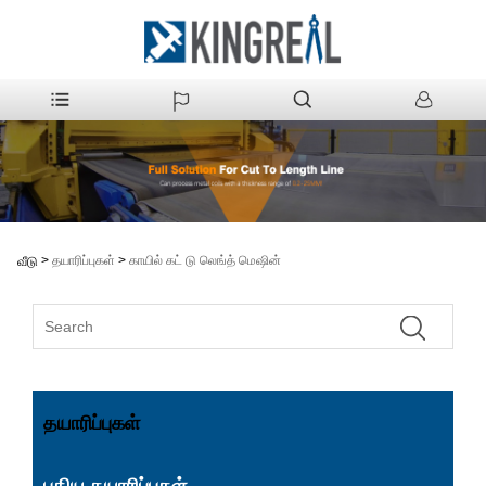
>
தயாரிப்புகள்
>
காயில் கட் டு லெங்த் மெஷின்
வீடு
தயாரிப்புகள்