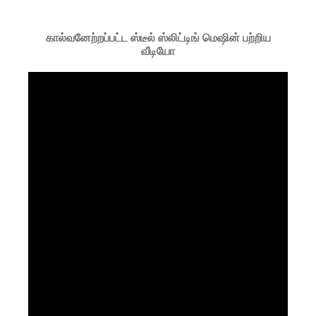
கால்வனேற்றப்பட்ட ஸ்டீல் ஸ்லிட்டிங் மெஷின் பற்றிய
வீடியோ