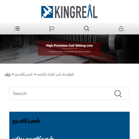
>
தயாரிப்புகள்
>
காயில் ஸ்லிட்டிங் மெஷின்
வீடு
தயாரிப்புகள்