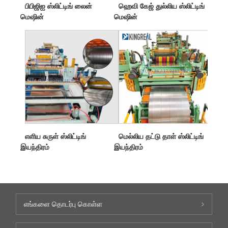
பிபிஜிஐ ஸ்லிட்டிங் லைன்
ஹெவி கேஜ் துல்லிய ஸ்லிட்டிங்
மெஷின்
மெஷின்
எளிய சுருள் ஸ்லிட்டிங்
மெல்லிய தட்டு தாள் ஸ்லிட்டிங்
இயந்திரம்
இயந்திரம்
எங்களை தொடர்பு கொள்ள