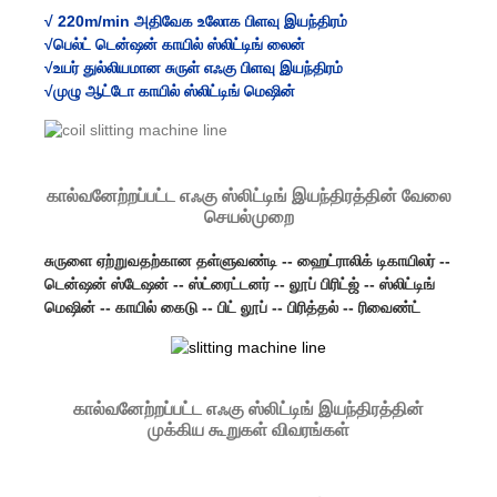
√ 220m/min அதிவேக உலோக பிளவு இயந்திரம்
√பெல்ட் டென்ஷன் காயில் ஸ்லிட்டிங் லைன்
√உயர் துல்லியமான சுருள் எஃகு பிளவு இயந்திரம்
√முழு ஆட்டோ காயில் ஸ்லிட்டிங் மெஷின்
கால்வனேற்றப்பட்ட எஃகு ஸ்லிட்டிங் இயந்திரத்தின் வேலை
செயல்முறை
சுருளை ஏற்றுவதற்கான தள்ளுவண்டி -- ஹைட்ராலிக் டிகாயிலர் --
டென்ஷன் ஸ்டேஷன் -- ஸ்ட்ரைட்டனர் -- லூப் பிரிட்ஜ் -- ஸ்லிட்டிங்
மெஷின் -- காயில் கைடு -- பிட் லூப் -- பிரித்தல் -- ரிவைண்ட்
கால்வனேற்றப்பட்ட எஃகு ஸ்லிட்டிங் இயந்திரத்தின்
முக்கிய கூறுகள் விவரங்கள்