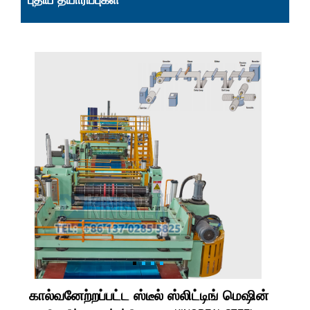
புதிய தயாரிப்புகள்
கால்வனேற்றப்பட்ட ஸ்டீல் ஸ்லிட்டிங் மெஷின்