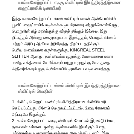
கால்வனேற்றப்பட்ட எஃகு ஸ்லிட்டிங் இயந்திரத்திற்கான
ஹைட்ராலிக் டிகாயிலர்
இந்த கால்வனேற்றப்பட்ட ஸ்டீல் ஸ்லிட்டிங் லைன் அன்கோயிலிங்
யூனிட் ஹைட்ராலிக் மடிக்கக்கூடிய ரோலரை ஏற்றுக்கொள்கிறது,
பொருளின் கீழ் அடுக்குக்கு எந்தத் தீங்கும் இல்லை. இது
நீட்டித்தல் அல்லது கைமுறையாக இறக்குதல், பொருள் விலகல்
மற்றும் அரிப்பு ஆகியவற்றிலிருந்து திறம்பட தடுக்கும்.
பெரிய அளவிலான சுருள்களுக்கு, KINGREAL STEEL
SLITTER ஆனது, தன்னியக்க முறுக்கு வேலைகளை உணர,
மனித சக்தியைச் சேமிக்கவும் மற்றும் முறுக்கு வேகத்தை
அதிகரிக்கவும் ஒரு அன்கோயில் டிராலியை வடிவமைத்தது.
கால்வனேற்றப்பட்ட ஸ்டீல் ஸ்லிட்டிங் இயந்திரத்திற்கான
ஸ்லிட்டிங் மெஷின்
1. ஸ்லிட்டிங் ஹெட் மாண்ட்ரல் விசித்திரமான ஸ்லீவில் சரி
செய்யப்பட்டது. பிளேடு மெருகூட்டப்பட்டால், பிளவு கோணம்
அப்படியே இருக்கும்.
2. கால்வனேற்றப்பட்ட எஃகு ஸ்லிட்டிங் கோட்டில் இரண்டு பிளவு
தலைகள் உள்ளன. ஒன்று ஆன்லைனில் இயங்கும் போது, ​​
மற்றொன்று உபகரணங்களுக்காக அமைக்கப்படலாம், இது