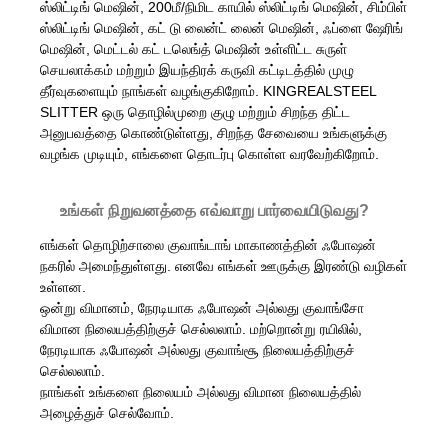
ஸ்லிட்டிங் மெஷின், 200மீ/நிமிட காயில் ஸ்லிட்டிங் மெஷின், சிம்பிள்
ஸ்லிட்டிங் மெஷின், கட் டு லைன்ட் லைன் மெஷின், ஃப்ளை ஷேரிங்
மெஷின், மெட்டல் கட் டலெங்த் மெஷின் உள்ளிட்ட சுருள்
செயலாக்கம் மற்றும் இயந்திரக் கருவி கட்டிடத்தில் முழு
தீர்வுகளையும் நாங்கள் வழங்குகிறோம். KINGREALSTEEL
SLITTER ஒரு தொழில்முறை குழு மற்றும் சிறந்த திட்ட
அனுபவத்தை கொண்டுள்ளது, சிறந்த சேவையை உங்களுக்கு
வழங்க முடியும், எங்களை தொடர்பு கொள்ள வரவேற்கிறோம்.
உங்கள் நிறுவனத்தை எவ்வாறு பார்வையிடுவது?
எங்கள் தொழிற்சாலை குவாங்டாங் மாகாணத்தின் ஃபோஷன்
நகரில் அமைந்துள்ளது. எனவே எங்கள் ஊருக்கு இரண்டு வழிகள்
உள்ளன.
ஒன்று விமானம், நேரடியாக ஃபோஷன் அல்லது குவாங்சோ
விமான நிலையத்திற்குச் செல்லலாம். மற்றொன்று ரயிலில்,
நேரடியாக ஃபோஷன் அல்லது குவாங்சூ நிலையத்திற்குச்
செல்லலாம்.
நாங்கள் உங்களை நிலையம் அல்லது விமான நிலையத்தில்
அழைத்துச் செல்வோம்.