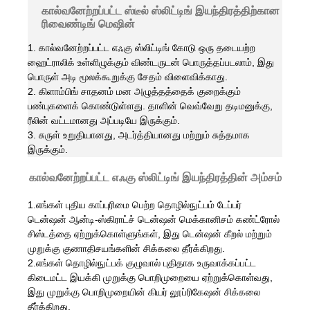
கால்வனேற்றப்பட்ட ஸ்டீல் ஸ்லிட்டிங் இயந்திரத்திற்கான
ரிவைண்டிங் மெஷின்
1. கால்வனேற்றப்பட்ட எஃகு ஸ்லிட்டிங் கோடு ஒரு தடையற்ற
ஹைட்ராலிக் உள்ளிழுக்கும் விண்டருடன் பொருத்தப்படலாம், இது
பொருள் அடி மூலக்கூறுக்கு சேதம் விளைவிக்காது.
2. கிளாம்பிங் சாதனம் மன அழுத்தத்தைக் குறைக்கும்
பண்புகளைக் கொண்டுள்ளது. தாளின் வெவ்வேறு தடிமனுக்கு,
ரீலின் வட்டமானது அப்படியே இருக்கும்.
3. சுருள் உறுதியானது, அடர்த்தியானது மற்றும் சுத்தமாக
இருக்கும்.
கால்வனேற்றப்பட்ட எஃகு ஸ்லிட்டிங் இயந்திரத்தின் அம்சம்
1.எங்கள் புதிய காப்புரிமை பெற்ற தொழில்நுட்பம் டேப்பர்
டென்ஷன் ஆன்டி-ஸ்கிராட்ச் டென்ஷன் மெக்கானிசம் கண்ட்ரோல்
சிஸ்டத்தை ஏற்றுக்கொள்ளுங்கள், இது டென்ஷன் கீறல் மற்றும்
முறுக்கு குணாதிசயங்களின் சிக்கலை தீர்க்கிறது.
2.எங்கள் தொழில்நுட்பக் குழுவால் புதிதாக உருவாக்கப்பட்ட
கிடைமட்ட இயக்கி முறுக்கு பொறிமுறையை ஏற்றுக்கொள்வது,
இது முறுக்கு பொறிமுறையின் கியர் லூப்ரிகேஷன் சிக்கலை
தீர்க்கிறது.