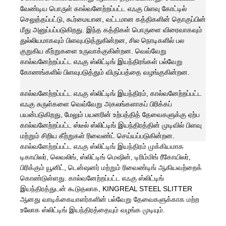
வேண்டிய பொருள் கால்வனேற்றப்பட்ட எஃகு பிளவு கோட்டில்
செலுத்தப்பட்டு, கூர்மையான, வட்டமான கத்திகளின் தொகுப்பின்
மீது அனுப்பப்படுகிறது. இந்த கத்திகள் பொருளை விரைவாகவும்
துல்லியமாகவும் பிளவுபடுத்துகின்றன, சில நொடிகளில் பல
குறுகிய கீற்றுகளை உருவாக்குகின்றன. வெவ்வேறு
கால்வனேற்றப்பட்ட எஃகு ஸ்லிட்டிங் இயந்திரங்கள் பல்வேறு
கோணங்களில் பிளவுபடுத்தும் விருப்பத்தை வழங்குகின்றன.
கால்வனேற்றப்பட்ட எஃகு ஸ்லிட்டிங் இயந்திரம், கால்வனேற்றப்பட்ட
எஃகு சுருள்களை வெவ்வேறு அகலங்களாகப் பிரிக்கப்
பயன்படுகிறது, மேலும் பயனரின் உற்பத்தித் தேவைகளுக்கு ஏற்ப
கால்வனேற்றப்பட்ட ஸ்டீல் ஸ்லிட்டிங் இயந்திரத்தின் முடிவில் பிளவு
மற்றும் சிறிய கீற்றுகள் ரிவைண்ட் செய்யப்படுகின்றன.
கால்வனேற்றப்பட்ட எஃகு ஸ்லிட்டிங் இயந்திரம் முக்கியமாக
டிகாயிலர், லெவலிங், ஸ்லிட்டிங் மெஷின், டிரிம்மிங் ரீகோயிலர்,
பிரிக்கும் யூனிட், டென்ஷனர் மற்றும் ரிவைண்டிங் ஆகியவற்றைக்
கொண்டுள்ளது. கால்வனேற்றப்பட்ட எஃகு ஸ்லிட்டிங்
இயந்திரத்துடன் கூடுதலாக, KINGREAL STEEL SLITTER
ஆனது வாடிக்கையாளர்களின் பல்வேறு தேவைகளுக்காக மற்ற
உலோக ஸ்லிட்டிங் இயந்திரத்தையும் வழங்க முடியும்.