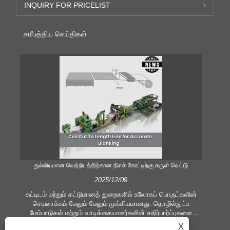
INQUIRY FOR PRICELIST
சமீபத்திய செய்திகள்
துல்லியமான வெற்றிடத்திற்கான நீளக் கோட்டிற்கு சுருள் வெட்டு
திறம
2025/12/09
கட்டிடம் மற்றும் கட்டுமானத் துறைகளில் உலோகப் பொருட்களின்
செயலாக்கம் மேலும் மேலும் முக்கியமானது. தொழில்நுட்ப
மேம்பாடுகள் மற்றும் வாடிக்கையாளர்களின் எதிர்பார்ப்புகளை
உபக
மாற்றுவது நிறுவனங்களை அதிக உற்பத்தி அளவுகோல்கள் மற்றும்
X