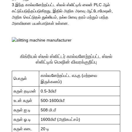
3.இந்த கால்வனேற்றப்பட்ட ஸ்டீல் ஸ்லிட்டிங் லைன் PLC ஆல்
கட்டுப்படுத்தப்படுகிறது, இதில் அதிக அளவு ஆட்டோமேஷன்,
அதிக வெட்டுதல் துல்லியம், நல்ல பிளவு தரம் மற்றும் பரந்த
அளவிலான பயன்பாடுகள் உள்ளன.
கிங்ரியல் ஸ்டீல் ஸ்லிட்டர் கால்வனேற்றப்பட்ட ஸ்டீல்
ஸ்லிட்டிங் மெஷின் விவரக்குறிப்பு
கால்வனேற்றப்பட்ட எஃகு (மற்றவை
பொருள்
இருக்கலாம்)
சுருள் தடிமன்
0.5-3மிமீ
உடன் சுருள்
500-1600மிமீ
சுருள் ஐ.டி
508 மி.மீ
சுருள் ஓ.டி
1600மிமீ (அதிகபட்சம்)
சுருள் எடை
20 டி