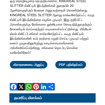
ஒரு தொழில்முறை உற்பத்தியாளராக, KINGREAL STEEL
SLITTER ஸ்லிட்டிங் இயந்திரங்கள் துறையில் 20
ஆண்டுகளுக்கும் மேலான அனுபவத்தைக் கொண்டுள்ளது.
KINGREAL STEEL SLITTER ஆனது கால்வனேற்றப்பட்ட எஃகு
ஸ்லிட்டிங் இயந்திரத்தை வழங்க முடியும், இது குறிப்பிட்ட
அகலங்களுக்கு ரோல்களை துல்லியமாக பிளவுபடுத்துவதற்கும்
ரீவைண்டிங் செய்வதற்கும் வடிவமைக்கப்பட்டுள்ளது. கிங்ரியல்
ஸ்டீல் ஸ்லிட்டர் எங்கள் கால்வனேற்றப்பட்ட எஃகு ஸ்லிட்டிங்
இயந்திரங்களின் உயர் தரத்தை உறுதி செய்ய முடியும் மற்றும்
உலகம் முழுவதிலுமிருந்து வாடிக்கையாளர்களால்
அங்கீகரிக்கப்படுகிறது. எங்களை தொடர்பு கொள்ள
வரவேற்கிறோம்!
Facebook
X
WhatsAp
Pinterest
LinkedI
Share
விசாரணையை அனுப்பு
PDF பதிவிறக்கம்
தயாரிப்பு விளக்கம்