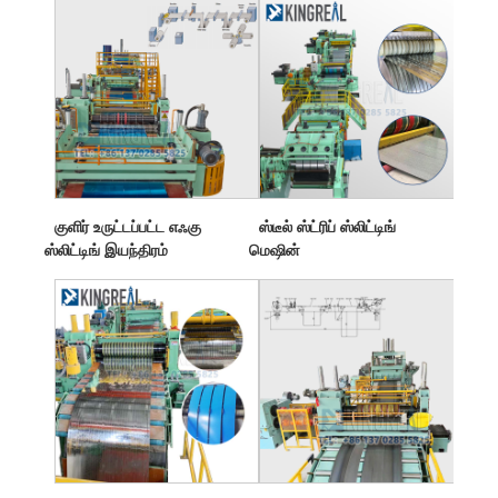
குளிர் உருட்டப்பட்ட எஃகு
ஸ்டீல் ஸ்ட்ரிப் ஸ்லிட்டிங்
ஸ்லிட்டிங் இயந்திரம்
மெஷின்