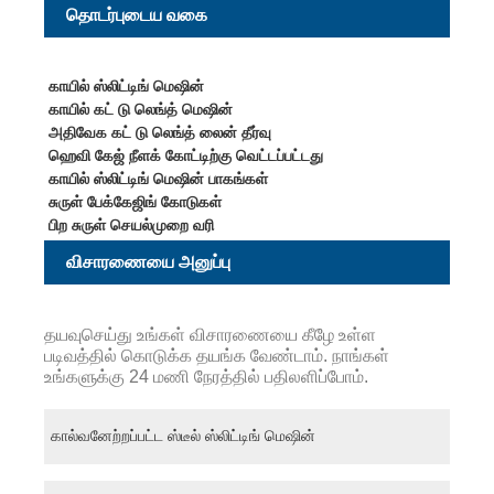
தொடர்புடைய வகை
காயில் ஸ்லிட்டிங் மெஷின்
காயில் கட் டு லெங்த் மெஷின்
அதிவேக கட் டு லெங்த் லைன் தீர்வு
ஹெவி கேஜ் நீளக் கோட்டிற்கு வெட்டப்பட்டது
காயில் ஸ்லிட்டிங் மெஷின் பாகங்கள்
சுருள் பேக்கேஜிங் கோடுகள்
பிற சுருள் செயல்முறை வரி
விசாரணையை அனுப்பு
தயவுசெய்து உங்கள் விசாரணையை கீழே உள்ள
படிவத்தில் கொடுக்க தயங்க வேண்டாம். நாங்கள்
உங்களுக்கு 24 மணி நேரத்தில் பதிலளிப்போம்.