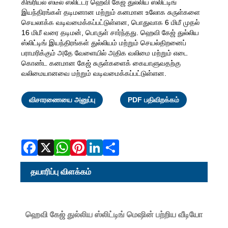
கிங்ரியல் ஸ்டீல் ஸ்லிட்டர் ஹெவி கேஜ் துல்லிய ஸ்லிட்டிங்
இயந்திரங்கள் தடிமனான மற்றும் கனமான உலோக சுருள்களை
செயலாக்க வடிவமைக்கப்பட்டுள்ளன, பொதுவாக 6 மிமீ முதல்
16 மிமீ வரை தடிமன், பொருள் சார்ந்தது. ஹெவி கேஜ் துல்லிய
ஸ்லிட்டிங் இயந்திரங்கள் துல்லியம் மற்றும் செயல்திறனைப்
பராமரிக்கும் அதே வேளையில் அதிக வலிமை மற்றும் எடை
கொண்ட கனமான கேஜ் சுருள்களைக் கையாளுவதற்கு
வலிமையானவை மற்றும் வடிவமைக்கப்பட்டுள்ளன.
Facebook
X
WhatsAp
Pinterest
LinkedI
Share
விசாரணையை அனுப்பு
PDF பதிவிறக்கம்
தயாரிப்பு விளக்கம்
ஹெவி கேஜ் துல்லிய ஸ்லிட்டிங் மெஷின் பற்றிய வீடியோ