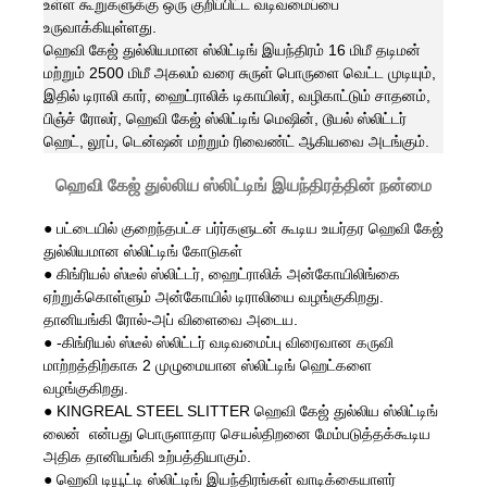
உள்ள கூறுகளுக்கு ஒரு குறிப்பிட்ட வடிவமைப்பை
உருவாக்கியுள்ளது.
ஹெவி கேஜ் துல்லியமான ஸ்லிட்டிங் இயந்திரம் 16 மிமீ தடிமன்
மற்றும் 2500 மிமீ அகலம் வரை சுருள் பொருளை வெட்ட முடியும்,
இதில் டிராலி கார், ஹைட்ராலிக் டிகாயிலர், வழிகாட்டும் சாதனம்,
பிஞ்ச் ரோலர், ஹெவி கேஜ் ஸ்லிட்டிங் மெஷின், டூயல் ஸ்லிட்டர்
ஹெட், லூப், டென்ஷன் மற்றும் ரிவைண்ட் ஆகியவை அடங்கும்.
ஹெவி கேஜ் துல்லிய ஸ்லிட்டிங் இயந்திரத்தின் நன்மை
●
பட்டையில் குறைந்தபட்ச பர்ர்களுடன் கூடிய உயர்தர ஹெவி கேஜ்
துல்லியமான ஸ்லிட்டிங் கோடுகள்
●
கிங்ரியல் ஸ்டீல் ஸ்லிட்டர், ஹைட்ராலிக் அன்கோயிலிங்கை
ஏற்றுக்கொள்ளும் அன்கோயில் டிராலியை வழங்குகிறது.
தானியங்கி ரோல்-அப் விளைவை அடைய.
●
-கிங்ரியல் ஸ்டீல் ஸ்லிட்டர் வடிவமைப்பு விரைவான கருவி
மாற்றத்திற்காக 2 முழுமையான ஸ்லிட்டிங் ஹெட்களை
வழங்குகிறது.
●
KINGREAL STEEL SLITTER ஹெவி கேஜ் துல்லிய ஸ்லிட்டிங்
லைன் என்பது பொருளாதார செயல்திறனை மேம்படுத்தக்கூடிய
அதிக தானியங்கி உற்பத்தியாகும்.
●
ஹெவி டியூட்டி ஸ்லிட்டிங் இயந்திரங்கள் வாடிக்கையாளர்