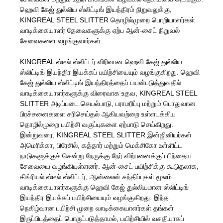
ஹெவி கேஜ் துல்லிய ஸ்லிட்டிங் இயந்திரம் நிறுவலுக்கு,
KINGREAL STEEL SLITTER தொழில்முறை பொறியாளர்கள்
வாடிக்கையாளர் தேவைகளுக்கு ஏற்ப ஆன்-சைட் நிறுவல்
சேவைகளை வழங்குவார்கள்.
KINGREAL ஸ்டீல் ஸ்லிட்டர் விரிவான ஹெவி கேஜ் துல்லிய
ஸ்லிட்டிங் இயந்திர இயக்கப் பயிற்சியையும் வழங்குகிறது. ஹெவி
கேஜ் துல்லிய ஸ்லிட்டிங் இயந்திரத்தைப் பயன்படுத்துவதில்
வாடிக்கையாளர்களுக்கு விரைவாக உதவ, KINGREAL STEEL
SLITTER அடிப்படை செயல்பாடு, பராமரிப்பு மற்றும் பொதுவான
பிரச்சனைகளை சரிசெய்தல் ஆகியவற்றை உள்ளடக்கிய
தொழில்முறை பயிற்சி வகுப்புகளை ஏற்பாடு செய்கிறது.
இன்றுவரை, KINGREAL STEEL SLITTER இன்ஜினியர்கள்
அமெரிக்கா, பிரேசில், கத்தார் மற்றும் மெக்சிகோ உள்ளிட்ட
நாடுகளுக்குச் சென்று நேருக்கு நேர் விற்பனைக்குப் பிந்தைய
சேவையை வழங்கியுள்ளனர். ஆன்-சைட் பயிற்சிக்கு கூடுதலாக,
கிங்ரியல் ஸ்டீல் ஸ்லிட்டர், ஆன்லைன் சந்திப்புகள் மூலம்
வாடிக்கையாளர்களுக்கு ஹெவி கேஜ் துல்லியமான ஸ்லிட்டிங்
இயந்திர இயக்கப் பயிற்சியையும் வழங்குகிறது. இந்த
நெகிழ்வான பயிற்சி முறை வாடிக்கையாளர்கள் தங்கள்
இருப்பிடத்தைப் பொருட்படுத்தாமல், பயிற்சியில் வசதியாகப்