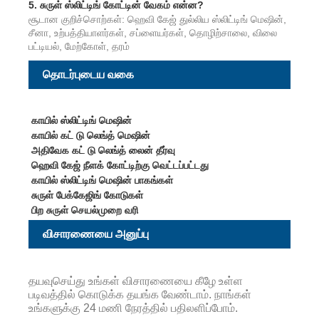
5.
சுருள் ஸ்லிட்டிங் கோட்டின் வேகம் என்ன?
சூடான குறிச்சொற்கள்: ஹெவி கேஜ் துல்லிய ஸ்லிட்டிங் மெஷின்,
சீனா, உற்பத்தியாளர்கள், சப்ளையர்கள், தொழிற்சாலை, விலை
பட்டியல், மேற்கோள், தரம்
தொடர்புடைய வகை
காயில் ஸ்லிட்டிங் மெஷின்
காயில் கட் டு லெங்த் மெஷின்
அதிவேக கட் டு லெங்த் லைன் தீர்வு
ஹெவி கேஜ் நீளக் கோட்டிற்கு வெட்டப்பட்டது
காயில் ஸ்லிட்டிங் மெஷின் பாகங்கள்
சுருள் பேக்கேஜிங் கோடுகள்
பிற சுருள் செயல்முறை வரி
விசாரணையை அனுப்பு
தயவுசெய்து உங்கள் விசாரணையை கீழே உள்ள
படிவத்தில் கொடுக்க தயங்க வேண்டாம். நாங்கள்
உங்களுக்கு 24 மணி நேரத்தில் பதிலளிப்போம்.