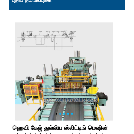
புதிய தயாரிப்புகள்
ஹெவி கேஜ் துல்லிய ஸ்லிட்டிங் மெஷின்