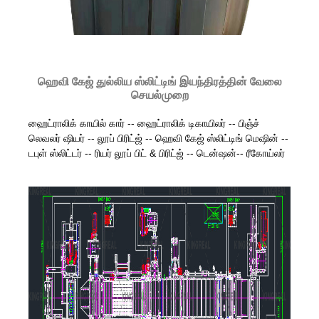
ஹெவி கேஜ் துல்லிய ஸ்லிட்டிங் இயந்திரத்தின் வேலை
செயல்முறை
ஹைட்ராலிக் காயில் கார் -- ஹைட்ராலிக் டிகாயிலர் -- பிஞ்ச்
லெவலர் ஷியர் -- லூப் பிரிட்ஜ் -- ஹெவி கேஜ் ஸ்லிட்டிங் மெஷின் --
டபுள் ஸ்லிட்டர் -- ரியர் லூப் பிட் & பிரிட்ஜ் -- டென்ஷன்-- ரீகோய்லர்