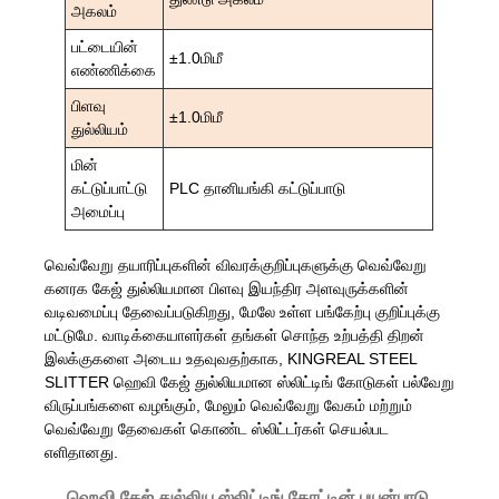
அகலம்
பட்டையின்
±1.0மிமீ
எண்ணிக்கை
பிளவு
±1.0மிமீ
துல்லியம்
மின்
கட்டுப்பாட்டு
PLC தானியங்கி கட்டுப்பாடு
அமைப்பு
வெவ்வேறு தயாரிப்புகளின் விவரக்குறிப்புகளுக்கு வெவ்வேறு
கனரக கேஜ் துல்லியமான பிளவு இயந்திர அளவுருக்களின்
வடிவமைப்பு தேவைப்படுகிறது, மேலே உள்ள பங்கேற்பு குறிப்புக்கு
மட்டுமே. வாடிக்கையாளர்கள் தங்கள் சொந்த உற்பத்தி திறன்
இலக்குகளை அடைய உதவுவதற்காக, KINGREAL STEEL
SLITTER ஹெவி கேஜ் துல்லியமான ஸ்லிட்டிங் கோடுகள் பல்வேறு
விருப்பங்களை வழங்கும், மேலும் வெவ்வேறு வேகம் மற்றும்
வெவ்வேறு தேவைகள் கொண்ட ஸ்லிட்டர்கள் செயல்பட
எளிதானது.
ஹெவி கேஜ் துல்லிய ஸ்லிட்டிங் கோட்டின் பயன்பாடு