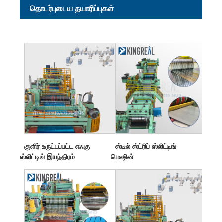
தொடர்புடைய தயாரிப்புகள்
குளிர் உருட்டப்பட்ட எஃகு
ஸ்டீல் ஸ்ட்ரிப் ஸ்லிட்டிங்
ஸ்லிட்டிங் இயந்திரம்
மெஷின்