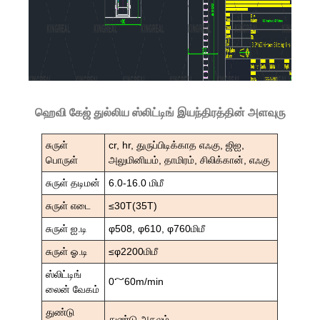
ஹெவி கேஜ் துல்லிய ஸ்லிட்டிங் இயந்திரத்தின் அளவுரு
சுருள்
cr, hr, துருப்பிடிக்காத எஃகு, ஜிஐ,
பொருள்
அலுமினியம், தாமிரம், சிலிக்கான், எஃகு
சுருள் தடிமன்
6.0-16.0 மிமீ
சுருள் எடை
≤30T(35T)
சுருள் ஐ.டி
φ508, φ610, φ760மிமீ
சுருள் ஓ.டி
≤φ2200மிமீ
ஸ்லிட்டிங்
0～60m/min
லைன் வேகம்
துண்டு
துண்டு அகலம்