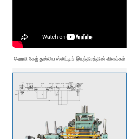
ஹெவி கேஜ் துல்லிய ஸ்லிட்டிங் இயந்திரத்தின் விளக்கம்