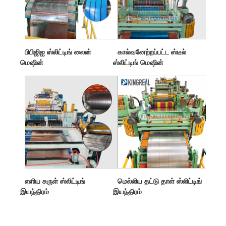
பிபிஜிஐ ஸ்லிட்டிங் லைன்
கால்வனேற்றப்பட்ட ஸ்டீல்
மெஷின்
ஸ்லிட்டிங் மெஷின்
எளிய சுருள் ஸ்லிட்டிங்
மெல்லிய தட்டு தாள் ஸ்லிட்டிங்
இயந்திரம்
இயந்திரம்