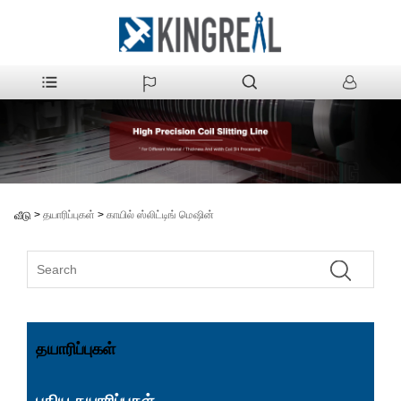
>
தயாரிப்புகள்
>
காயில் ஸ்லிட்டிங் மெஷின்
வீடு
தயாரிப்புகள்