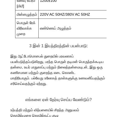
உணவு உயரம்
1200±100
[மிமீ]
மின்னழுத்தம்
220V AC 50HZ/380V AC 50HZ
பொருள் ரேக்
விரிவாக்க
எண்ணெய் அழுத்தம்
முறை
3 இன் 1 இயந்திரத்தின் பயன்பாடு:
இது ஆட்டோமொபைல் துறையில் பரவலாகப்
பயன்படுத்தப்படுகிறது, பரந்த பொருள் தடிமன் பொருந்தக்கூடிய
தன்மை, உயர் பாதுகாப்பு மற்றும் நிலைத்தன்மையுடன், இது ஒரு
கணிசமான மற்றும் குறைந்த எடை கொண்ட
மாதிரியாகும். பல்வேறு உலோகத் தாள்களுக்கு உணவளிப்பதற்கும்
சரிசெய்வதற்கும் ஏற்றது.
எங்களை ஏன் தேர்வு செய்ய வேண்டும்?
உற்பத்தி மற்றும் விற்பனையில் சிறந்த அனுபவம்
தொழில்முறை தொழில்நுட்ப குழு