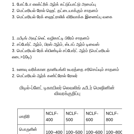
1. போட்டோ எலக்ட்ரிக் ஆர்க் கட்டுப்பாட்டு அமைப்பு
2. மெட்டீரியல் ரோல் ஹெட் தட்டையாக்கும் சாதனம்
3. மெட்டீரியல் ரேக் ஹைட்ராலிக் விரிவாக்க இணைப்பு வகை
1. ஃபீடிங் அவுட்லெட் வழிகாட்டி பிரேம் சாதனம்
2. சப்போர்ட் ஆர்ம், பிரஸ் ஆர்ம், ஸ்டாப் ஆர்ம் டிவைஸ்
3. மெட்டீரியல் ரேக் ஸ்பிண்டில் சப்போர்ட் ஆர்ம் (மெட்டீரியல்
எடை>10டி)
1. உணவு வரிக்கான தானியங்கி உயரத்தை சரிசெய்யும் சாதனம்
2. மெட்டீரியல் ஆர்க் கண்ட்ரோல் ரோலர்
மிடில்-ப்ளேட் டிகாயிலர் லெவலிங் ஃபீடர் மெஷினின்
விவரக்குறிப்பு
NCLF-
NCLF-
NCLF-
NCLF-
NCL
மாதிரி
400
500
600
800
100
பொருளின்
100~400
100~500
100~600
100~800
100