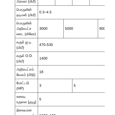
அகலம் (மிமீ)
பொருளின்
0.3~4.5
தடிமன் (மிமீ)
பொருளின்
அதிகபட்ச
3000
5000
8000-10
எடை (கிலோ)
சுருள் ஐ.டி.
470-530
(மிமீ)
சுருள் O.D.
1400
(மிமீ)
அதிகபட்சம்.
18
வேகம் (மீ/நி)
மோட்டார்
3
5
(HP)
உணவு
5
உருளை [குழு]
நிலையான