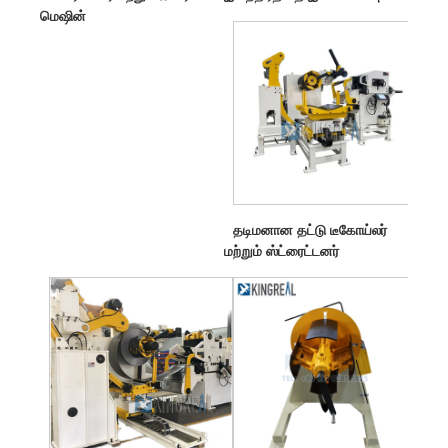
மெஷின்
தடிமனான தட்டு டீகோய்லர்
மற்றும் ஸ்ட்ரைட்டனர்