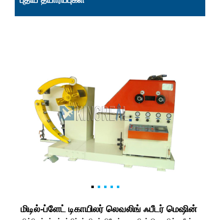
புதிய தயாரிப்புகள்
மிடில்-ப்ளேட் டிகாயிலர் லெவலிங் ஃபீடர் மெஷின்