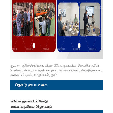
சூடான குறிச்சொற்கள்: மிடில்-பிளேட் டிகாயிலர் லெவலிங் ஃபீடர்
மெஷின், சீனா, உற்பத்தியாளர்கள், சப்ளையர்கள், தொழிற்சாலை,
விலைப் பட்டியல், மேற்கோள், தரம்
தொடர்புடைய வகை
உலோக துளையிடல் கோடு
ஊட்டி கருவியை அழுத்தவும்