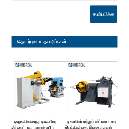
சமர்ப்பிக்க
தொடர்புடைய தயாரிப்புகள்
ஒருங்கிணைந்த டிகாயிலர்
டிகாயிலர் மற்றும் ஸ்ட்ரைட்டனர்
ஸ்ட்ரைட்டனர் மற்றும் ஃபீடர்
இயந்திரத்தை இணைக்கவும்