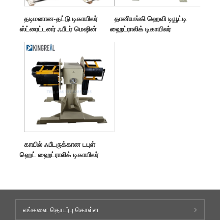
தடிமனான-தட்டு டிகாயிலர்
தானியங்கி ஹெவி டியூட்டி
ஸ்ட்ரைட்டனர் ஃபீடர் மெஷின்
ஹைட்ராலிக் டிகாயிலர்
காயில் ஃபீடருக்கான டபுள்
ஹெட் ஹைட்ராலிக் டிகாயிலர்
எங்களை தொடர்பு கொள்ள