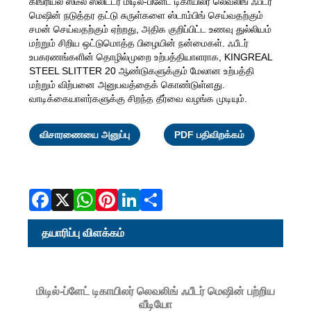
கிங்ரியல் ஸ்டீல் ஸ்லிட்டர் மிடில்-பிளேட் டிகாயிலர் லெவலிங் ஃபீடர்
மெஷின் நடுத்தர தட்டு சுருள்களை ஸ்டாம்பிங் செய்வதற்கும்
சமன் செய்வதற்கும் ஏற்றது, அதிக குறிப்பிட்ட உணவு துல்லியம்
மற்றும் சிறிய ஒட்டுமொத்த பிழையின் நன்மைகள். ஃபீடர்
உபகரணங்களின் தொழில்முறை உற்பத்தியாளராக, KINGREAL
STEEL SLITTER 20 ஆண்டுகளுக்கும் மேலான உற்பத்தி
மற்றும் விற்பனை அனுபவத்தைக் கொண்டுள்ளது.
வாடிக்கையாளர்களுக்கு சிறந்த தீர்வை வழங்க முடியும்.
Facebook
X
WhatsAp
Pinterest
LinkedI
Share
விசாரணையை அனுப்பு
PDF பதிவிறக்கம்
தயாரிப்பு விளக்கம்
மிடில்-ப்ளேட் டிகாயிலர் லெவலிங் ஃபீடர் மெஷின் பற்றிய
வீடியோ