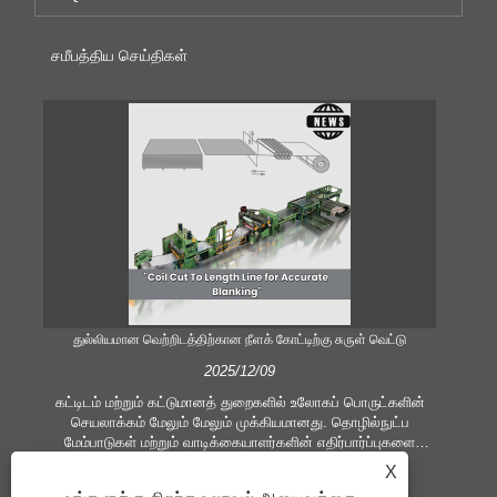
சமீபத்திய செய்திகள்
துல்லியமான வெற்றிடத்திற்கான நீளக் கோட்டிற்கு சுருள் வெட்டு
திறம
2025/12/09
கட்டிடம் மற்றும் கட்டுமானத் துறைகளில் உலோகப் பொருட்களின்
செயலாக்கம் மேலும் மேலும் முக்கியமானது. தொழில்நுட்ப
மேம்பாடுகள் மற்றும் வாடிக்கையாளர்களின் எதிர்பார்ப்புகளை
உபக
மாற்றுவது நிறுவனங்களை அதிக உற்பத்தி அளவுகோல்கள் மற்றும்
X
தரமான கோரிக்கைகளை சந்திக்க கட்டாயப்படுத்துகிறது. சமகால