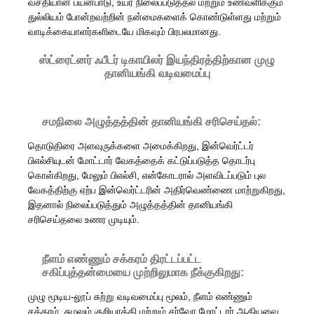
வசதியான பயன்பாடு, உயர் நிலைப்படுத்தல் மற்றும் உணவளிக்கும்
துல்லியம் போன்றவற்றின் நன்மைகளைக் கொண்டுள்ளது மற்றும்
வாடிக்கையாளர்களிடையே மிகவும் பிரபலமானது.
ஸ்ட்ரைட்னர் ஃபீடர் டிகாயிலர் இயந்திரத்திற்கான முழு
தானியங்கி வடிவமைப்பு
சமநிலை அழுத்தத்தின் தானியங்கி சரிசெய்தல்:
தொடுதிரை அளவுருக்களை அமைக்கிறது, இன்வெர்ட்டர்
பிஎல்சியுடன் மோட்டார் வேகத்தைக் கட்டுப்படுத்த தொடர்பு
கொள்கிறது, மேலும் பிஎல்சி, என்கோடரால் அளவிடப்படும் புல
வேகத்திற்கு ஏற்ப இன்வெர்ட்டரின் அதிர்வெண்ணை மாற்றுகிறது,
இதனால் நிலைப்படுத்தும் அழுத்தத்தின் தானியங்கி
சரிசெய்தலை உணர முடியும்.
நீளம் எண்ணும் சக்கரம் திரட்டப்பட்ட
சகிப்புத்தன்மையை முற்றிலுமாக நீக்குகிறது:
முழு மூடிய-லூப் சுற்று வடிவமைப்பு மூலம், நீளம் எண்ணும்
சக்கரம், சுழலும் குறியாக்கி மற்றும் சர்வோ மோட்டார் ஆகியவை