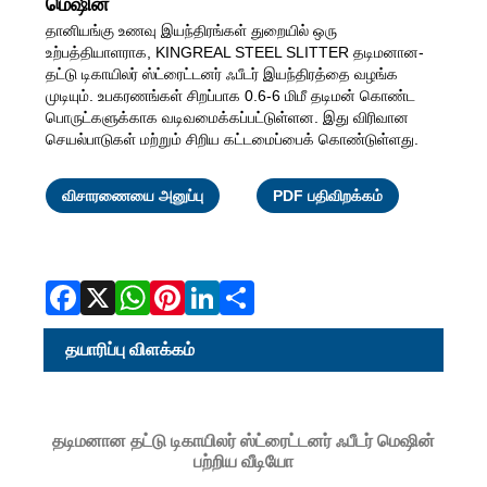
மெஷின்
தானியங்கு உணவு இயந்திரங்கள் துறையில் ஒரு
உற்பத்தியாளராக, KINGREAL STEEL SLITTER தடிமனான-
தட்டு டிகாயிலர் ஸ்ட்ரைட்டனர் ஃபீடர் இயந்திரத்தை வழங்க
முடியும். உபகரணங்கள் சிறப்பாக 0.6-6 மிமீ தடிமன் கொண்ட
பொருட்களுக்காக வடிவமைக்கப்பட்டுள்ளன. இது விரிவான
செயல்பாடுகள் மற்றும் சிறிய கட்டமைப்பைக் கொண்டுள்ளது.
Facebook
X
WhatsAp
Pinterest
LinkedI
Share
விசாரணையை அனுப்பு
PDF பதிவிறக்கம்
தயாரிப்பு விளக்கம்
தடிமனான தட்டு டிகாயிலர் ஸ்ட்ரைட்டனர் ஃபீடர் மெஷின்
பற்றிய வீடியோ