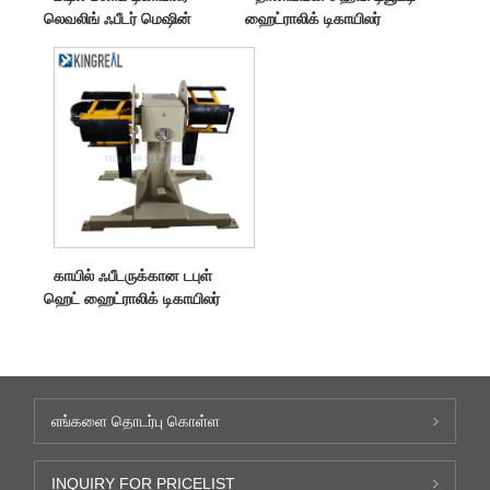
லெவலிங் ஃபீடர் மெஷின்
ஹைட்ராலிக் டிகாயிலர்
காயில் ஃபீடருக்கான டபுள்
ஹெட் ஹைட்ராலிக் டிகாயிலர்
எங்களை தொடர்பு கொள்ள
INQUIRY FOR PRICELIST