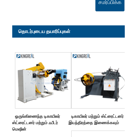
சமர்ப்பிக்க
தொடர்புடைய தயாரிப்புகள்
ஒருங்கிணைந்த டிகாயிலர்
டிகாயிலர் மற்றும் ஸ்ட்ரைட்டனர்
ஸ்ட்ரைட்டனர் மற்றும் ஃபீடர்
இயந்திரத்தை இணைக்கவும்
மெஷின்