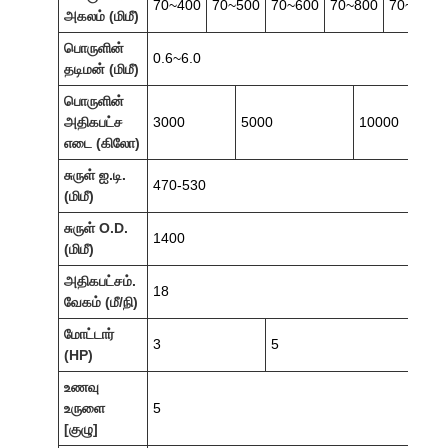
70~400
70~500
70~600
70~800
70~1000
அகலம் (மிமீ)
பொருளின்
0.6~6.0
தடிமன் (மிமீ)
பொருளின்
அதிகபட்ச
3000
5000
10000
எடை (கிலோ)
சுருள் ஐ.டி.
470-530
(மிமீ)
சுருள் O.D.
1400
(மிமீ)
அதிகபட்சம்.
18
வேகம் (மீ/நி)
மோட்டார்
3
5
(HP)
உணவு
உருளை
5
[குழு]