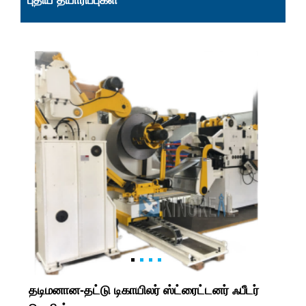
புதிய தயாரிப்புகள்
தடிமனான-தட்டு டிகாயிலர் ஸ்ட்ரைட்டனர் ஃபீடர்