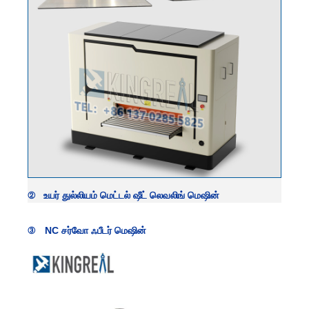
② உயர் துல்லியம்
மெட்டல் ஷீட் லெவலிங் மெஷின்
③ NC சர்வோ ஃபீடர் மெஷின்