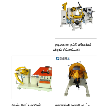
தடிமனான தட்டு டீகோய்லர்
மற்றும் ஸ்ட்ரைட்டனர்
மிடில்-ப்ளேட் டிகாயிலர்
தானியங்கி ஹெவி டியூட்டி