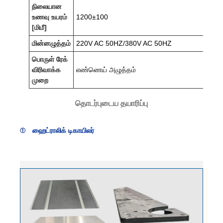
நிலையான
உணவு உயரம்
1200±100
[மிமீ]
மின்னழுத்தம்
220V AC 50HZ/380V AC 50HZ
பொருள் ரேக்
விரிவாக்க
எண்ணெய் அழுத்தம்
முறை
தொடர்புடைய தயாரிப்பு
① ஹைட்ராலிக் டிகாயிலர்