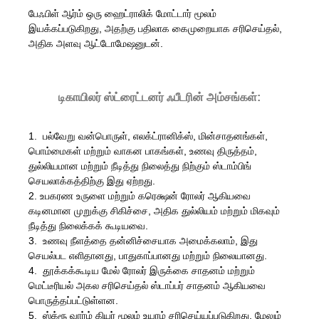
பேஃபிள் ஆர்ம் ஒரு ஹைட்ராலிக் மோட்டார் மூலம்
இயக்கப்படுகிறது, அதற்கு பதிலாக கைமுறையாக சரிசெய்தல்,
அதிக அளவு ஆட்டோமேஷனுடன்.
டிகாயிலர் ஸ்ட்ரைட்டனர் ஃபீடரின் அம்சங்கள்:
1. பல்வேறு வன்பொருள், எலக்ட்ரானிக்ஸ், மின்சாதனங்கள்,
பொம்மைகள் மற்றும் வாகன பாகங்கள், உணவு திருத்தம்,
துல்லியமான மற்றும் நீடித்து நிலைத்து நிற்கும் ஸ்டாம்பிங்
செயலாக்கத்திற்கு இது ஏற்றது.
2. உபகரண உருளை மற்றும் கரெக்ஷன் ரோலர் ஆகியவை
கடினமான முறுக்கு சிகிச்சை, அதிக துல்லியம் மற்றும் மிகவும்
நீடித்து நிலைக்கக் கூடியவை.
3. உணவு நீளத்தை தன்னிச்சையாக அமைக்கலாம், இது
செயல்பட எளிதானது, பாதுகாப்பானது மற்றும் நிலையானது.
4. தூக்கக்கூடிய மேல் ரோலர் இருக்கை சாதனம் மற்றும்
மெட்டீரியல் அகல சரிசெய்தல் ஸ்டாப்பர் சாதனம் ஆகியவை
பொருத்தப்பட்டுள்ளன.
5. ஸ்க்ரூ வார்ம் கியர் மூலம் உயரம் சரிசெய்யப்படுகிறது, மேலும்