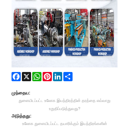
Facebook
X
WhatsApp
Pinterest
LinkedIn
Share
முந்தைய:
துளையிடப்பட்ட உலோக இயந்திரத்தின் தரத்தை எவ்வாறு
உறுதிப்படுத்துவது?
அடுத்தது:
உலோக துளையிடப்பட்ட தயாரிக்கும் இயந்திரங்களின்