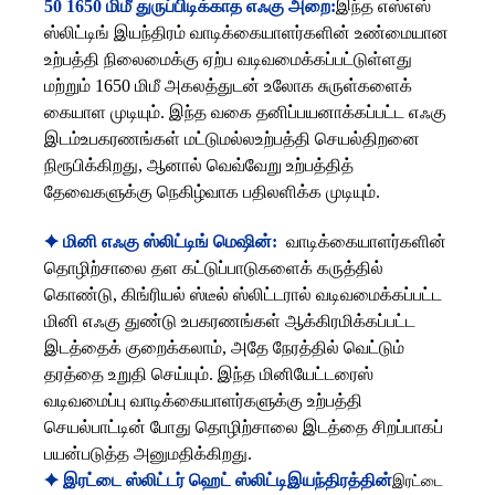
50 1650 மிமீ துருப்பிடிக்காத எஃகு அறை:
இந்த எஸ்எஸ்
ஸ்லிட்டிங் இயந்திரம் வாடிக்கையாளர்களின் உண்மையான
உற்பத்தி நிலைமைக்கு ஏற்ப வடிவமைக்கப்பட்டுள்ளது
மற்றும் 1650 மிமீ அகலத்துடன் உலோக சுருள்களைக்
கையாள முடியும். இந்த வகை தனிப்பயனாக்கப்பட்ட எஃகு
இடம்
உபகரணங்கள் மட்டுமல்ல
உற்பத்தி செயல்திறனை
நிரூபிக்கிறது, ஆனால் வெவ்வேறு உற்பத்தித்
தேவைகளுக்கு நெகிழ்வாக பதிலளிக்க முடியும்.
✦
மினி எஃகு ஸ்லிட்டிங் மெஷின்:
வாடிக்கையாளர்களின்
தொழிற்சாலை தள கட்டுப்பாடுகளைக் கருத்தில்
கொண்டு, கிங்ரியல் ஸ்டீல் ஸ்லிட்டரால் வடிவமைக்கப்பட்ட
மினி எஃகு துண்டு உபகரணங்கள் ஆக்கிரமிக்கப்பட்ட
இடத்தைக் குறைக்கலாம், அதே நேரத்தில் வெட்டும்
தரத்தை உறுதி செய்யும். இந்த மினியேட்டரைஸ்
வடிவமைப்பு வாடிக்கையாளர்களுக்கு உற்பத்தி
செயல்பாட்டின் போது தொழிற்சாலை இடத்தை சிறப்பாகப்
பயன்படுத்த அனுமதிக்கிறது.
✦ இரட்டை ஸ்லிட்டர் ஹெட் ஸ்லிட்டி
இயந்திரத்தின்
இரட்டை