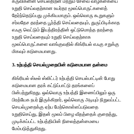
கருவிகளின் செயல்திறன் மற்றும் சேவை வாழ்க்கையை
உறுதி செய்வதற்கான உயர்தர மூலப்பொருட்களைத்
தேர்ந்தெடுப்பது முக்கியமாகும். ஒவ்வொரு கூறுகளும்
சர்வதேச தரத்தை பூர்த்தி செய்வதையும், துருப்பிடிக்காத
எஃகு வெட்டும் இயந்திரத்தின் ஒட்டுமொத்த தரத்தை
உறுதி செய்வதையும் உறுதி செய்வதற்காக
மூலப்பொருட்களை வாங்குவதில் கிங்ரியல் எஃகு சறுக்கு
மிகவும் கடுமையானது.
3. உற்பத்தி செயல்முறையின் கடுமையான தன்மை
கிங்ரியல் ஸ்டீல் ஸ்லிட்டர் உற்பத்தி செயல்பாட்டின் போது
கடுமையான தரக் கட்டுப்பாட்டு தரங்களைப்
பின்பற்றுகிறது. ஒவ்வொரு உற்பத்தி இணைப்பிலும் ஒரு
பிரத்யேக நபர் இருக்கிறார், ஒவ்வொரு அடியும் நிறுவப்பட்ட
செயல்முறைக்கு ஏற்ப மேற்கொள்ளப்படுவதை
உறுதிசெய்து, இதன் மூலம் பிழை வீதத்தைக் குறைத்து,
முடிக்கப்பட்ட உற்பத்தியின் நிலைத்தன்மையை
மேம்படுத்துகிறது.