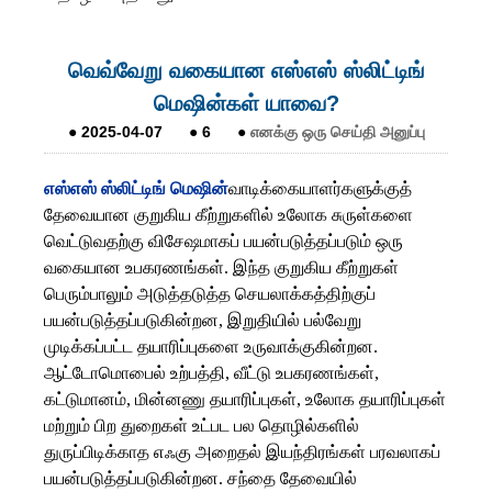
வெவ்வேறு வகையான எஸ்எஸ் ஸ்லிட்டிங்
மெஷின்கள் யாவை?
●
2025-04-07
●
6
●
எனக்கு ஒரு செய்தி அனுப்பு
எஸ்எஸ் ஸ்லிட்டிங் மெஷின்
வாடிக்கையாளர்களுக்குத்
தேவையான குறுகிய கீற்றுகளில் உலோக சுருள்களை
வெட்டுவதற்கு விசேஷமாகப் பயன்படுத்தப்படும் ஒரு
வகையான உபகரணங்கள். இந்த குறுகிய கீற்றுகள்
பெரும்பாலும் அடுத்தடுத்த செயலாக்கத்திற்குப்
பயன்படுத்தப்படுகின்றன, இறுதியில் பல்வேறு
முடிக்கப்பட்ட தயாரிப்புகளை உருவாக்குகின்றன.
ஆட்டோமொபைல் உற்பத்தி, வீட்டு உபகரணங்கள்,
கட்டுமானம், மின்னணு தயாரிப்புகள், உலோக தயாரிப்புகள்
மற்றும் பிற துறைகள் உட்பட பல தொழில்களில்
துருப்பிடிக்காத எஃகு அறைதல் இயந்திரங்கள் பரவலாகப்
பயன்படுத்தப்படுகின்றன. சந்தை தேவையில்